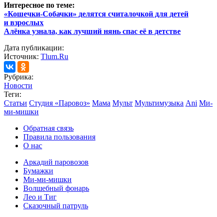
Интересное по теме:
«Кошечки-Собачки» делятся считалочкой для детей
и взрослых
Алёнка узнала, как лучший нянь спас её в детстве
Дата публикации:
Источник:
Tlum.Ru
Рубрика:
Новости
Теги:
Статьи
Студия «Паровоз»
Мама
Мульт
Мультимузыка
Ani
Ми-
ми-мишки
Обратная связь
Правила пользования
О нас
Аркадий паровозов
Бумажки
Ми-ми-мишки
Волшебный фонарь
Лео и Тиг
Сказочный патруль