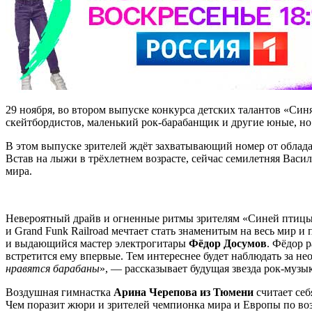
29 ноября, во втором выпуске конкурса детских талантов «Син
скейтбордистов, маленький рок-барабанщик и другие юные, но
В этом выпуске зрителей ждёт захватывающий номер от облада
Встав на лыжи в трёхлетнем возрасте, сейчас семилетняя Васи
мира.
Невероятный драйв и огненные ритмы зрителям «Синей птиц
и Grand Funk Railroad мечтает стать знаменитым на весь мир
и выдающийся мастер электрогитары
Фёдор Досумов
. Фёдор 
встретится ему впервые. Тем интереснее будет наблюдать за 
нравятся барабаны
», — рассказывает будущая звезда рок-муз
Воздушная гимнастка
Арина Черепова из Тюмени
считает себ
Чем поразит жюри и зрителей чемпионка мира и Европы по во