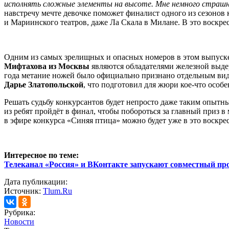
исполнять сложные элементы на высоте. Мне немного страшно
навстречу мечте девочке поможет финалист одного из сезонов
и Мариинского театров, даже Ла Скала в Милане. В это воскре
Одним из самых зрелищных и опасных номеров в этом выпуске
Мифтахова из Москвы
являются обладателями железной выдер
года метание ножей было официально признано отдельным видом
Дарье Златопольской
, что подготовил для жюри кое-что осо
Решать судьбу конкурсантов будет непросто даже таким опытн
из ребят пройдёт в финал, чтобы побороться за главный приз 
в эфире конкурса «Синяя птица» можно будет уже в это воскресе
Интересное по теме:
Телеканал «Россия» и ВКонтакте запускают совместный про
Дата публикации:
Источник:
Tlum.Ru
Рубрика:
Новости