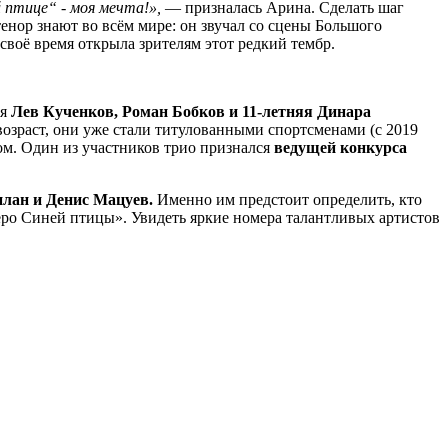
й птице“
-
моя
мечта!»,
— призналась Арина. Сделать шаг
енор знают во всём мире: он звучал со сцены Большого
своё время открыла зрителям этот редкий тембр.
ья
Лев Кученков, Роман Бобков и 11-летняя Динара
возраст, они уже стали титулованными спортсменами (с 2019
ом. Один из участников трио признался
ведущей конкурса
илан и Денис Мацуев.
Именно им предстоит определить, кто
Перо Синей птицы». Увидеть яркие номера талантливых артистов