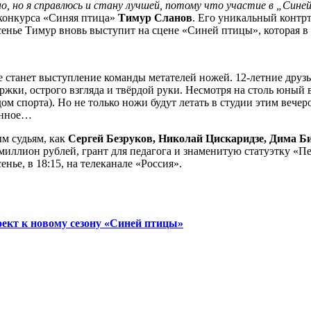
, но я справлюсь и стану лучшей, потому что участие в „Сине
 конкурса «Синяя птица»
Тимур Сланов
. Его уникальный контрт
сенье Тимур вновь выступит на сцене «Синей птицы», которая в 
 станет выступление команды метателей ножей. 12-летние друз
жки, острого взгляда и твёрдой руки. Несмотря на столь юный 
 спорта). Но не только ножи будут летать в студии этим вечер
бенное…
ым судьям, как
Сергей Безруков, Николай Цискаридзе, Дима Б
в миллион рублей, грант для педагога и знаменитую статуэтку «
нье, в 18:15, на телеканале «Россия».
ект к новому сезону «Синей птицы»