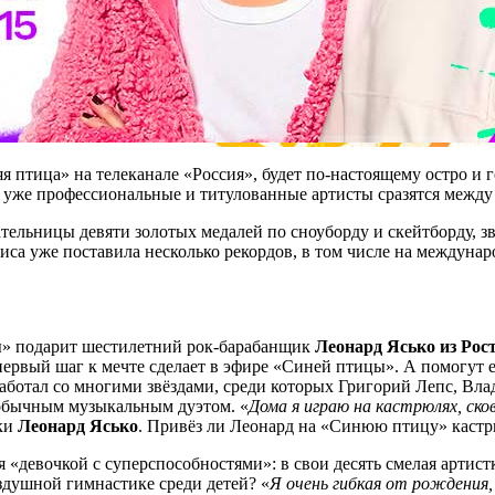
яя птица» на телеканале «Россия», будет по-настоящему остро и 
 уже профессиональные и титулованные артисты сразятся между 
тельницы девяти золотых медалей по сноуборду и скейтборду, з
лиса уже поставила несколько рекордов, в том числе на междуна
ы» подарит шестилетний рок-барабанщик
Леонард Ясько из Рос
 и первый шаг к мечте сделает в эфире «Синей птицы». А помог
работал со многими звёздами, среди которых Григорий Лепс, Вл
необычным музыкальным дуэтом. «
Дома я играю на кастрюлях, сков
ыки
Леонард Ясько
. Привёз ли Леонард на «Синюю птицу» кастрю
я «девочкой с суперспособностями»: в свои десять смелая артист
здушной гимнастике среди детей? «
Я очень гибкая от рождения,