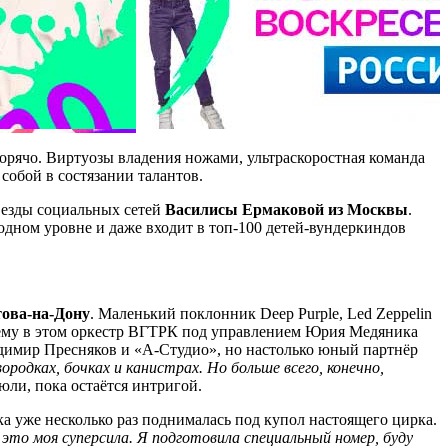
горячо. Виртуозы владения ножами, ультраскоростная команда
собой в состязании талантов.
везды социальных сетей
Василисы Ермаковой из Москвы
.
родном уровне и даже входит в топ-100 детей-вундеркиндов
това-на-Дону
. Маленький поклонник Deep Purple, Led Zeppelin
ут ему в этом оркестр ВГТРК под управлением Юрия Медяника
адимир Пресняков и «А-Студио», но настолько юный партнёр
ородках, бочках и канистрах. Но больше всего, конечно,
ли, пока остаётся интригой.
ка уже несколько раз поднималась под купол настоящего цирка.
 это моя суперсила. Я подготовила специальный номер, буду