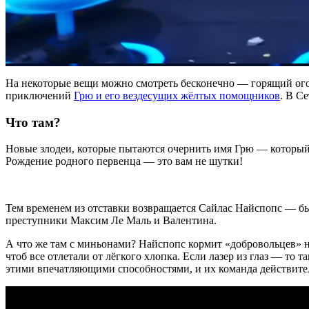
На некоторые вещи можно смотреть бесконечно — горящий огон
приключений
Грю и его вездесущих жёлтых помощников
. В С
Что там?
Новые злодеи, которые пытаются очернить имя Грю — который р
Рождение родного первенца — это вам не шутки!
Тем временем из отставки возвращается Сайлас Найспопс — бы
преступники Максим Ле Маль и Валентина.
А что же там с миньонами? Найспопс кормит «добровольцев» 
чтоб все отлетали от лёгкого хлопка. Если лазер из глаз — то 
этими впечатляющими способностями, и их команда действител