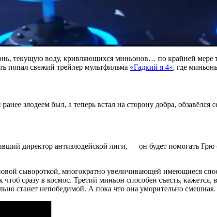
ь, текущую воду, кривляющихся миньонов… по крайней мере так
еть попал свежий трейлер мультфильма
«Гадкий я 4»
, где миньон
анее злодеем был, а теперь встал на сторону добра, обзавёлся 
вший директор антизлодейской лиги, — он будет помогать Грю 
новой сывороткой, многократно увеличивающей имеющиеся спосо
так чтоб сразу в космос. Третий миньон способен съесть, кажется
ьно станет непобедимой. А пока что она уморительно смешная.