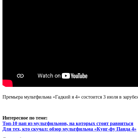
Премьера мультфильма «Гадкий я 4» состоится 3 июля в заруб
Интересное по теме:
Топ-10 пап из мультфильмов, на которых стоит равняться
Для тех, кто скучал: обзор мультфильма «Кунг-фу Панда 4»