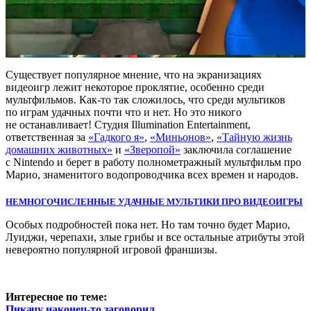
Существует популярное мнение, что на экранизациях
видеоигр лежит некоторое проклятие, особенно среди
мультфильмов. Как-то так сложилось, что среди мультиков
по играм удачных почти что и нет. Но это никого
не останавливает! Студия Illumination Entertainment,
ответственная за
«Гадкого я»
,
«Миньонов»
,
«Тайную жизнь
домашних животных»
и
«Зверопой»
заключила соглашение
с Nintendo и берет в работу полнометражный мультфильм про
Марио, знаменитого водопроводчика всех времен и народов.
НЕМНОГОЧИСЛЕННЫЕ УДАЧНЫЕ МУЛЬТИКИ ПРО ВИДЕОИГРЫ
Особых подробностей пока нет. Но там точно будет Марио,
Луиджи, черепахи, злые грибы и все остальные атрибуты этой
невероятно популярной игровой франшизы.
Интересное по теме:
Пикачу наконец-то заговорил