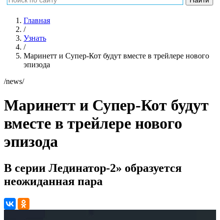
Главная
/
Узнать
/
Маринетт и Супер-Кот будут вместе в трейлере нового
эпизода
/news/
Маринетт и Супер-Кот будут
вместе в трейлере нового
эпизода
В серии Лединатор-2» образуется
неожиданная пара