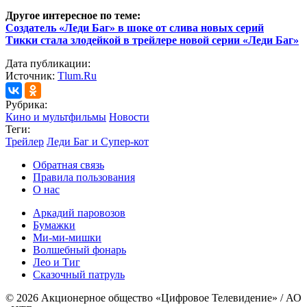
Другое интересное по теме:
Создатель «Леди Баг» в шоке от слива новых серий
Тикки стала злодейкой в трейлере новой серии «Леди Баг»
Дата публикации:
Источник:
Tlum.Ru
Рубрика:
Кино и мультфильмы
Новости
Теги:
Трейлер
Леди Баг и Супер-кот
Обратная связь
Правила пользования
О нас
Аркадий паровозов
Бумажки
Ми-ми-мишки
Волшебный фонарь
Лео и Тиг
Сказочный патруль
© 2026 Акционерное общество «Цифровое Телевидение» / АО