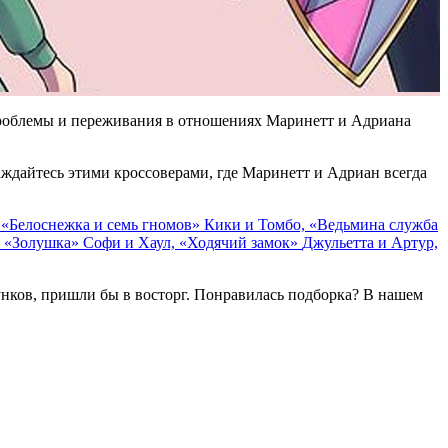
проблемы и переживания в отношениях Маринетт и Адриана
аждайтесь этими кроссоверами, где Маринетт и Адриан всегда
 «Белоснежка и семь гномов»
Кики и Томбо, «Ведьмина служба
, «Золушка»
Софи и Хаул, «Ходячий замок»
Джульетта и Артур,
унков, пришли бы в восторг. Понравилась подборка? В нашем