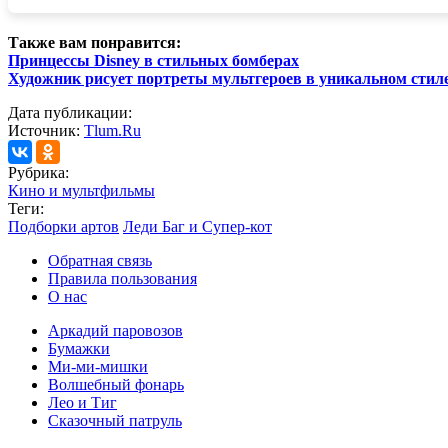
Также вам понравится:
Принцессы Disney в стильных бомберах
Художник рисует портреты мультгероев в уникальном стил
Дата публикации:
Источник:
Tlum.Ru
Рубрика:
Кино и мультфильмы
Теги:
Подборки артов
Леди Баг и Супер-кот
Обратная связь
Правила пользования
О нас
Аркадий паровозов
Бумажки
Ми-ми-мишки
Волшебный фонарь
Лео и Тиг
Сказочный патруль