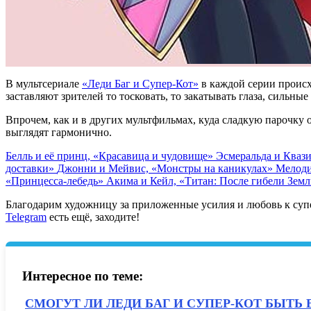
В мультсериале
«Леди Баг и Супер-Кот»
в каждой серии проис
заставляют зрителей то тосковать, то закатывать глаза, сильны
Впрочем, как и в других мультфильмах, куда сладкую парочку 
выглядят гармонично.
Белль и её принц, «Красавица и чудовище»
Эсмеральда и Кваз
доставки»
Джонни и Мейвис, «Монстры на каникулах»
Мелоди
«Принцесса-лебедь»
Акима и Кейл, «Титан: После гибели Зем
Благодарим художницу за приложенные усилия и любовь к супе
Telegram
есть ещё, заходите!
Интересное по теме:
СМОГУТ ЛИ ЛЕДИ БАГ И СУПЕР-КОТ БЫТЬ