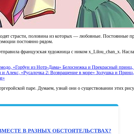
ходят страсти, половина из которых — любовные. Постоянные 
е эмоции постоянно рядом.
отправила французская художница с ником x_Lilou_chan_x. Насл
имодо, «Горбун из Нотр-Дама»
Белоснежка и Прекрасный принц,
 и Алекс, «Русалочка 2: Возвращение в море»
Золушка и Принц
ли»
ргеройской паре. Думаем, узнай они о существовании этих рис
 ВМЕСТЕ В РАЗНЫХ ОБСТОЯТЕЛЬСТВАХ?