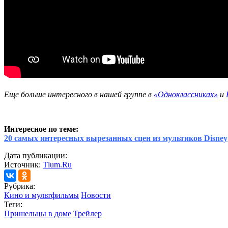
Еще больше интересного в нашей группе в
«Одноклассниках»
и
Интересное по теме:
20 самых интересных вырезанных сцен из мультиков Disney
Дата публикации:
Источник:
Tlum.Ru
Рубрика:
Кино и мультфильмы
Новости
Теги:
Пришельцы в доме
Трейлер