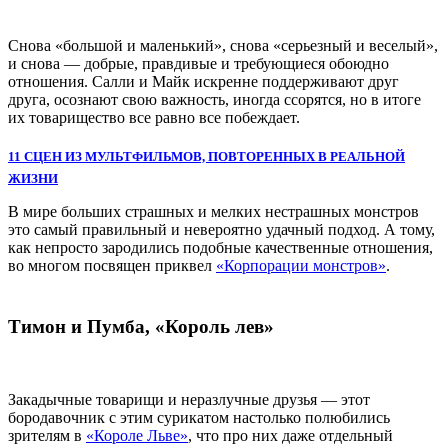
Снова «большой и маленький», снова «серьезный и веселый»,
и снова — добрые, правдивые и требующиеся обоюдно
отношения. Салли и Майк искренне поддерживают друг
друга, осознают свою важность, иногда ссорятся, но в итоге
их товарищество все равно все побеждает.
11 СЦЕН ИЗ МУЛЬТФИЛЬМОВ, ПОВТОРЕННЫХ В РЕАЛЬНОЙ
ЖИЗНИ
В мире больших страшных и мелких нестрашных монстров
это самый правильный и невероятно удачный подход. А тому,
как непросто зародились подобные качественные отношения,
во многом посвящен приквел
«Корпорации монстров»
.
Тимон и Пумба, «Король лев»
Закадычные товарищи и неразлучные друзья — этот
бородавочник с этим сурикатом настолько полюбились
зрителям в
«Короле Льве»
, что про них даже отдельный