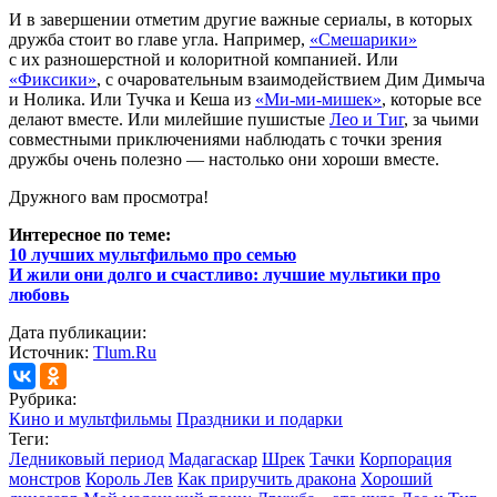
И в завершении отметим другие важные сериалы, в которых
дружба стоит во главе угла. Например,
«Смешарики»
с их разношерстной и колоритной компанией. Или
«Фиксики»
, с очаровательным взаимодействием Дим Димыча
и Нолика. Или Тучка и Кеша из
«Ми-ми-мишек»
, которые все
делают вместе. Или милейшие пушистые
Лео и Тиг
, за чьими
совместными приключениями наблюдать с точки зрения
дружбы очень полезно — настолько они хороши вместе.
Дружного вам просмотра!
Интересное по теме:
10 лучших мультфильмо про семью
И жили они долго и счастливо: лучшие мультики про
любовь
Дата публикации:
Источник:
Tlum.Ru
Рубрика:
Кино и мультфильмы
Праздники и подарки
Теги:
Ледниковый период
Мадагаскар
Шрек
Тачки
Корпорация
монстров
Король Лев
Как приручить дракона
Хороший