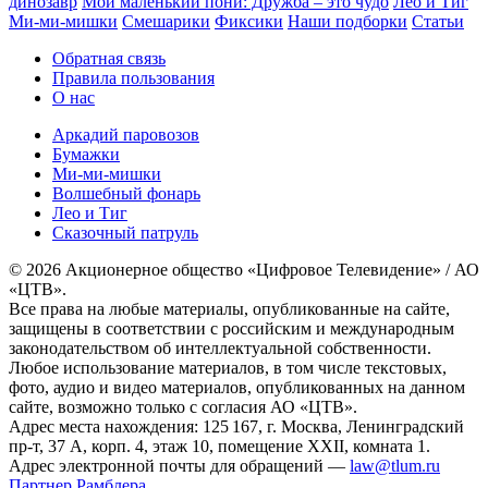
динозавр
Мой маленький пони: Дружба – это чудо
Лео и Тиг
Ми-ми-мишки
Смешарики
Фиксики
Наши подборки
Статьи
Обратная связь
Правила пользования
О нас
Аркадий паровозов
Бумажки
Ми-ми-мишки
Волшебный фонарь
Лео и Тиг
Сказочный патруль
© 2026 Акционерное общество «Цифровое Телевидение» / АО
«ЦТВ».
Все права на любые материалы, опубликованные на сайте,
защищены в соответствии с российским и международным
законодательством об интеллектуальной собственности.
Любое использование материалов, в том числе текстовых,
фото, аудио и видео материалов, опубликованных на данном
сайте, возможно только с согласия АО «ЦТВ».
Адрес места нахождения: 125 167, г. Москва, Ленинградский
пр-т, 37 А, корп. 4, этаж 10, помещение XXII, комната 1.
Адрес электронной почты для обращений —
law@tlum.ru
Партнер Рамблера