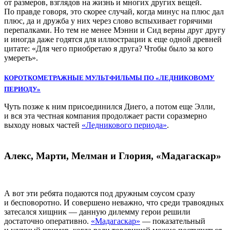
от размеров, взглядов на жизнь и многих других вещей.
По правде говоря, это скорее случай, когда минус на плюс дал
плюс, да и дружба у них через слово вспыхивает горячими
перепалками. Но тем не менее Мэнни и Сид верны друг другу
и иногда даже годятся для иллюстрации к еще одной древней
цитате: «Для чего приобретаю я друга? Чтобы было за кого
умереть».
КОРОТКОМЕТРАЖНЫЕ МУЛЬТФИЛЬМЫ ПО «ЛЕДНИКОВОМУ
ПЕРИОДУ»
Чуть позже к ним присоединился Диего, а потом еще Элли,
и вся эта честная компания продолжает расти соразмерно
выходу новых частей
«Ледникового периода»
.
Алекс, Марти, Мелман и Глория, «Мадагаскар»
А вот эти ребята подаются под дружным соусом сразу
и бесповоротно. И совершено неважно, что среди травоядных
затесался хищник — данную дилемму герои решили
достаточно оперативно.
«Мадагаскар»
— показательный