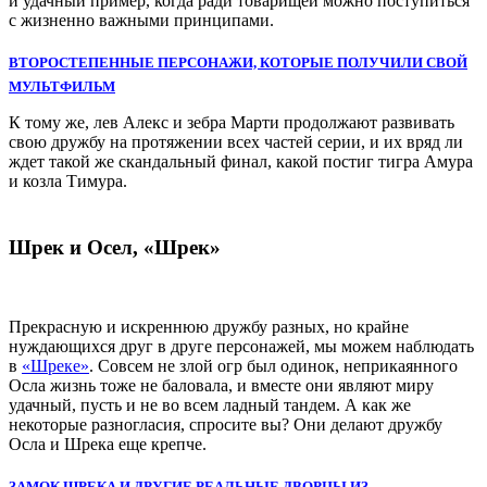
и удачный пример, когда ради товарищей можно поступиться
с жизненно важными принципами.
ВТОРОСТЕПЕННЫЕ ПЕРСОНАЖИ, КОТОРЫЕ ПОЛУЧИЛИ СВОЙ
МУЛЬТФИЛЬМ
К тому же, лев Алекс и зебра Марти продолжают развивать
свою дружбу на протяжении всех частей серии, и их вряд ли
ждет такой же скандальный финал, какой постиг тигра Амура
и козла Тимура.
Шрек и Осел, «Шрек»
Прекрасную и искреннюю дружбу разных, но крайне
нуждающихся друг в друге персонажей, мы можем наблюдать
в
«Шреке»
. Совсем не злой огр был одинок, неприкаянного
Осла жизнь тоже не баловала, и вместе они являют миру
удачный, пусть и не во всем ладный тандем. А как же
некоторые разногласия, спросите вы? Они делают дружбу
Осла и Шрека еще крепче.
ЗАМОК ШРЕКА И ДРУГИЕ РЕАЛЬНЫЕ ДВОРЦЫ ИЗ