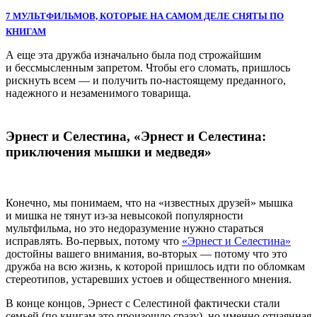
7 МУЛЬТФИЛЬМОВ, КОТОРЫЕ НА САМОМ ДЕЛЕ СНЯТЫ ПО
КНИГАМ
А еще эта дружба изначально была под строжайшим
и бессмысленным запретом. Чтобы его сломать, пришлось
рискнуть всем — и получить по-настоящему преданного,
надежного и незаменимого товарища.
Эрнест и Селестина, «Эрнест и Селестина:
приключения мышки и медведя»
Конечно, мы понимаем, что на «известных друзей» мышка
и мишка не тянут из-за невысокой популярности
мультфильма, но это недоразумение нужно стараться
исправлять. Во-первых, потому что
«Эрнест и Селестина»
достойны вашего внимания, во-вторых — потому что это
дружба на всю жизнь, к которой пришлось идти по обломкам
стереотипов, устаревших устоев и общественного мнения.
В конце концов, Эрнест с Селестиной фактически стали
семьей (по книгам это произошло сразу), но именно отчаянная