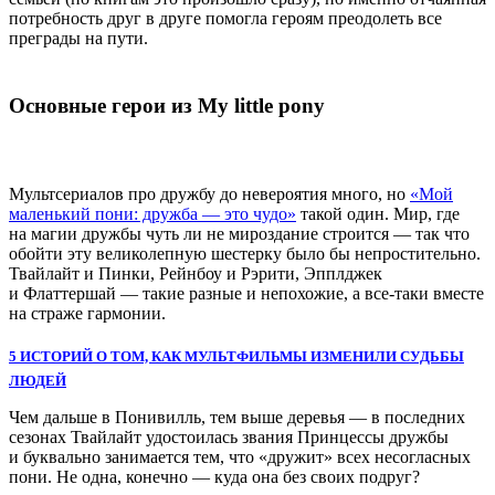
потребность друг в друге помогла героям преодолеть все
преграды на пути.
Основные герои из
My
little
pony
Мультсериалов про дружбу до невероятия много, но
«Мой
маленький пони: дружба — это чудо»
такой один. Мир, где
на магии дружбы чуть ли не мироздание строится — так что
обойти эту великолепную шестерку было бы непростительно.
Твайлайт и Пинки, Рейнбоу и Рэрити, Эпплджек
и Флаттершай — такие разные и непохожие, а все-таки вместе
на страже гармонии.
5 ИСТОРИЙ О ТОМ, КАК МУЛЬТФИЛЬМЫ ИЗМЕНИЛИ СУДЬБЫ
ЛЮДЕЙ
Чем дальше в Понивилль, тем выше деревья — в последних
сезонах Твайлайт удостоилась звания Принцессы дружбы
и буквально занимается тем, что «дружит» всех несогласных
пони. Не одна, конечно — куда она без своих подруг?