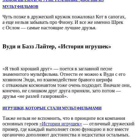
МУЛЬТФИЛЬМОВ
Чуть позже в дружеский кружок пожаловал Кот в сапогах,
а еще нельзя забывать про Фиону. И все же именно Шрек
с Ослом — самые настоящие лучшие друзья.
Вуди и Базз Лайтер, «История игрушек»
«Я твой хороший друг» — поется в заглавной песне
знаменитого мультфильма. Отнести ее можно к Вуди с его
хозяином Энди, но взаимодействие бравого шерифа
с отважным космонавтом тоже очень подходит. Вначале они,
конечно, не слишком друг друга приняли, зато потом —
друзья «не разлей газировкой».
ИГРУШКИ, КОТОРЫЕ СТАЛИ МУЛЬТФИЛЬМАМИ
Также нельзя не вспомнить, что в принципе вся компания
основных героев
«Истории игрушек»
— отличный дружеский
пример, где каждый выполняет свою функцию и все вместе
органично дополняют достоинства и недостатки остальных.