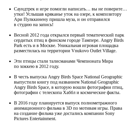
Саундтрек и игре помогли написать… вы не поверите…
утки! Услышав кряканье уток на озере, к композитору
Ари Пулккинену пришла муза, и он отправился
в студию на запись!
Весной 2012 года открылся первый тематический парк
сердитых птиц в финском городе Тампере. Angry Birds
Park есть и в Москве. Уникальная игровая площадка
разместилась на территории Vnukovo Outlet Village.
Эти птицы стали талисманами Чемпионата Мира
по хоккею в 2012 году.
В честь выпуска Angry Birds Space National Geographic
выпустили книгу под названием National Geographic
Angry Birds Space, в которую вошли фотографии птиц,
фотографии с телескопа Хаббл и космические факты.
В 2016 году планируется выпуск полнометражного
анимационного фильма в 3D по мотивам игры. Права
на создание фильма уже достались компании Sony
Pictures Entertainment.