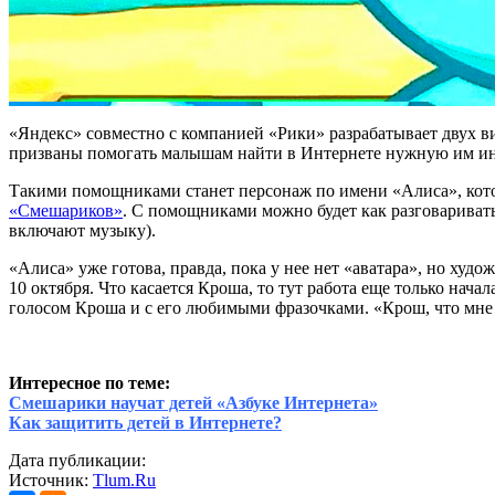
«Яндекс» совместно с компанией «Рики» разрабатывает двух в
призваны помогать малышам найти в Интернете нужную им и
Такими помощниками станет персонаж по имени «Алиса», котор
«Смешариков»
. С помощниками можно будет как разговаривать
включают музыку).
«Алиса» уже готова, правда, пока у нее нет «аватара», но ху
10 октября. Что касается Кроша, то тут работа еще только нач
голосом Кроша и с его любимыми фразочками. «Крош, что мне 
Интересное по теме:
Смешарики научат детей «Азбуке Интернета»
Как защитить детей в Интернете?
Дата публикации:
Источник:
Tlum.Ru