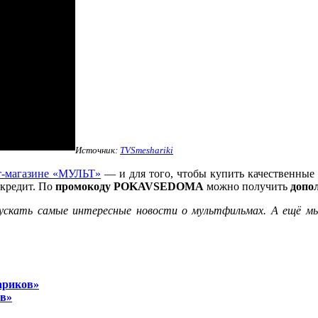
Источник:
TVSmeshariki
т-магазине «МУЛЬТ»
— и для того, чтобы купить качественны
 кредит. По
промокоду
POKAVSEDOMA
можно получить
допо
пускать самые интересные новости о мультфильмах. А ещё м
ариков»
ов»