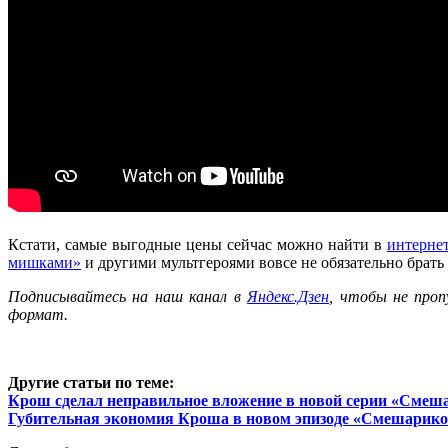
Кстати, самые выгодные цены сейчас можно найти в
интерне
мишками»
и другими мультгероями вовсе не обязательно брать
Подписывайтесь на наш канал в
Яндекс.Дзен
, чтобы не про
формат.
Другие статьи по теме:
Крош сделал неправильное вложение в новой серии «Смеш
Губительная экономия Кроша в новом эпизоде «Смешарик