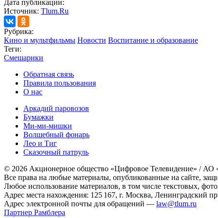
Дата публикации:
Источник:
Tlum.Ru
Рубрика:
Кино и мультфильмы
Новости
Воспитание и образование
Теги:
Смешарики
Обратная связь
Правила пользования
О нас
Аркадий паровозов
Бумажки
Ми-ми-мишки
Волшебный фонарь
Лео и Тиг
Сказочный патруль
© 2026 Акционерное общество «Цифровое Телевидение» / АО
Все права на любые материалы, опубликованные на сайте, защ
Любое использование материалов, в том числе текстовых, фото
Адрес места нахождения: 125 167, г. Москва, Ленинградский пр-т
Адрес электронной почты для обращений —
law@tlum.ru
Партнер Рамблера