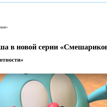
иков»
а в новой серии «Смешарико
отности»