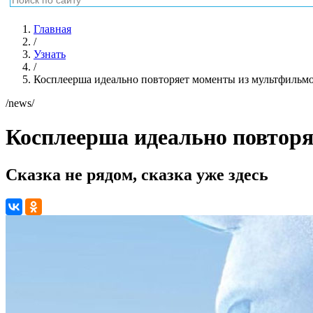
Главная
/
Узнать
/
Косплеерша идеально повторяет моменты из мультфильм
/news/
Косплеерша идеально повтор
Сказка не рядом, сказка уже здесь