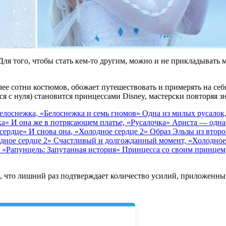
я того, чтобы стать кем-то другим, можно и не прикладывать м
ее сотни костюмов, обожает путешествовать и примерять на себ
ётся с нуля) становится принцессами Disney, мастерски повторяя
елоснежка, «Белоснежка и семь гномов»
Одна из милых русалок
ка»
И она же в потрясающем платье, «Русалочка»
Ариста — одна 
 сердце»
И снова она, «Холодное сердце 2»
Образ Эльзы из втор
одное сердце 2»
Счастливый и долгожданный момент, «Холодное
, «Рапунцель: Запутанная история»
Принцесса со своим принцем
 что лишний раз подтверждает количество усилий, приложенных