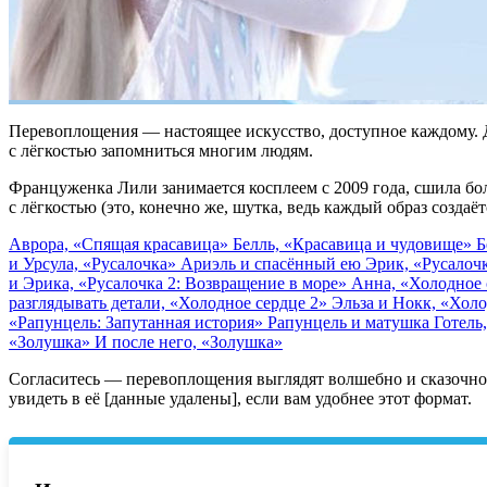
Перевоплощения — настоящее искусство, доступное каждому. Дл
с лёгкостью запомниться многим людям.
Француженка Лили занимается косплеем с 2009 года, сшила бол
с лёгкостью (это, конечно же, шутка, ведь каждый образ созда
Аврора, «Спящая красавица»
Белль, «Красавица и чудовище»
Б
и Урсула, «Русалочка»
Ариэль и спасённый ею Эрик, «Русалоч
и Эрика, «Русалочка 2: Возвращение в море»
Анна, «Холодное
разглядывать детали, «Холодное сердце 2»
Эльза и Нокк, «Хол
«Рапунцель: Запутанная история»
Рапунцель и матушка Готель
«Золушка»
И после него, «Золушка»
Согласитесь — перевоплощения выглядят волшебно и сказочно,
увидеть в её [данные удалены], если вам удобнее этот формат.