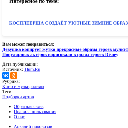
Интересное по теме:
КОСПЛЕЕРША СОЗДАЁТ УЮТНЫЕ ЗИМНИЕ ОБРА
Вам может понравиться:
Девушка копирует жутко-прекрасные образы героев мульт
Популярных актёров нарисовали в ролях героев Disney
Дата публикации:
Источник:
Tlum.Ru
Рубрика:
Кино и мультфильмы
Теги:
Подборки артов
Обратная связь
Правила пользования
О нас
Аркадий паровозов