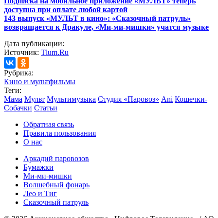
Подписка на мобильное приложение «МУЛЬТ» теперь
доступна при оплате любой картой
143 выпуск «МУЛЬТ в кино»: «Сказочный патруль»
возвращается к Дракуле, «Ми-ми-мишки» учатся музыке
Дата публикации:
Источник:
Tlum.Ru
Рубрика:
Кино и мультфильмы
Теги:
Мама
Мульт
Мультимузыка
Студия «Паровоз»
Ani
Кошечки-
Собачки
Статьи
Обратная связь
Правила пользования
О нас
Аркадий паровозов
Бумажки
Ми-ми-мишки
Волшебный фонарь
Лео и Тиг
Сказочный патруль