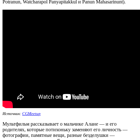
Potranun, Watcharapol Panyapitakkul и Panun Mahasarinunt).
Источник:
CGMeetup
Мультфильм рассказывает о мальчике Алане — и его
родителях, которые потихоньку заменяют его личность —
фотографии, памятные вещи, разные безделушки —