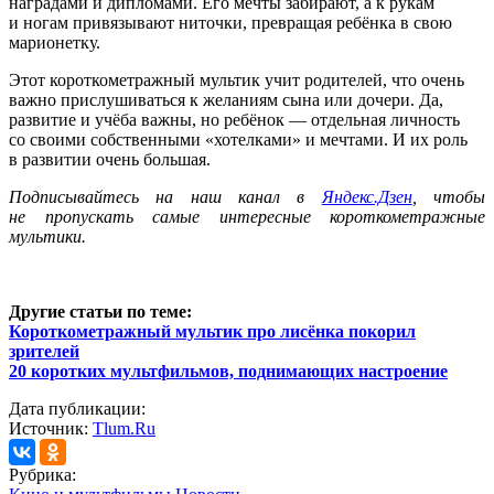
наградами и дипломами. Его мечты забирают, а к рукам
и ногам привязывают ниточки, превращая ребёнка в свою
марионетку.
Этот короткометражный мультик учит родителей, что очень
важно прислушиваться к желаниям сына или дочери. Да,
развитие и учёба важны, но ребёнок — отдельная личность
со своими собственными «хотелками» и мечтами. И их роль
в развитии очень большая.
Подписывайтесь на наш канал в
Яндекс.Дзен
, чтобы
не пропускать самые интересные короткометражные
мультики.
Другие статьи по теме:
Короткометражный мультик про лисёнка покорил
зрителей
20 коротких мультфильмов, поднимающих настроение
Дата публикации:
Источник:
Tlum.Ru
Рубрика: