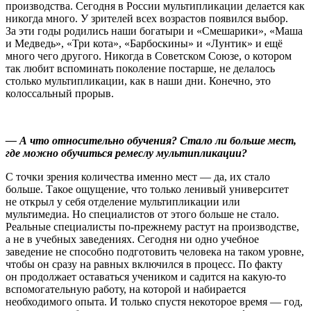
производства. Сегодня в России мультипликации делается как
никогда много. У зрителей всех возрастов появился выбор.
За эти годы родились наши богатыри и «Смешарики», «Маша
и Медведь», «Три кота», «Барбоскины» и «Лунтик» и ещё
много чего другого. Никогда в Советском Союзе, о котором
так любит вспоминать поколение постарше, не делалось
столько мультипликации, как в наши дни. Конечно, это
колоссальный прорыв.
— А что относительно обучения? Стало ли больше мест,
где можно обучиться ремеслу мультипликации?
С точки зрения количества именно мест — да, их стало
больше. Такое ощущение, что только ленивый университет
не открыл у себя отделение мультипликации или
мультимедиа. Но специалистов от этого больше не стало.
Реальные специалисты по-прежнему растут на производстве,
а не в учебных заведениях. Сегодня ни одно учебное
заведение не способно подготовить человека на таком уровне,
чтобы он сразу на равных включился в процесс. По факту
он продолжает оставаться учеником и садится на какую-то
вспомогательную работу, на которой и набирается
необходимого опыта. И только спустя некоторое время — год,