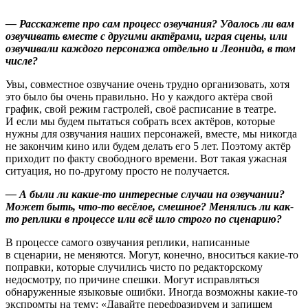
— Расскажете про сам процесс озвучания? Удалось ли вам
озвучивать вместе с другими актёрами, играя сцены, или
озвучивали каждого персонажа отдельно и Леонида, в том
числе?
Увы, совместное озвучание очень трудно организовать, хотя
это было бы очень правильно. Но у каждого актёра свой
график, свой режим гастролей, своё расписание в театре.
И если мы будем пытаться собрать всех актёров, которые
нужны для озвучания наших персонажей, вместе, мы никогда
не закончим кино или будем делать его 5 лет. Поэтому актёр
приходит по факту свободного времени. Вот такая ужасная
ситуация, но по-другому просто не получается.
— А были ли какие-то интересные случаи на озвучании?
Может быть, что-то весёлое, смешное? Менялись ли как-
то реплики в процессе или всё шло строго по сценарию?
В процессе самого озвучания реплики, написанные
в сценарии, не меняются. Могут, конечно, вноситься какие-то
поправки, которые случились чисто по редакторскому
недосмотру, по причине спешки. Могут исправляться
обнаруженные языковые ошибки. Иногда возможны какие-то
экспромты на тему: «Давайте перефразируем и запишем