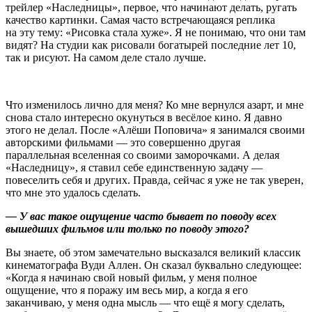
трейлер «Наследницы», первое, что начинают делать, ругать
качество картинки. Самая часто встречающаяся реплика
на эту тему: «Рисовка стала хуже». Я не понимаю, что они там
видят? На студии как рисовали богатырей последние лет 10,
так и рисуют. На самом деле стало лучше.
Что изменилось лично для меня? Ко мне вернулся азарт, и мне
снова стало интересно окунуться в весёлое кино. Я давно
этого не делал. После «Алёши Поповича» я занимался своими
авторскими фильмами — это совершенно другая
параллельная вселенная со своими заморочками. А делая
«Наследницу», я ставил себе единственную задачу —
повеселить себя и других. Правда, сейчас я уже не так уверен,
что мне это удалось сделать.
— У вас такое ощущение часто бывает по поводу всех
вышедших фильмов или только по поводу этого?
Вы знаете, об этом замечательно высказался великий классик
кинематографа Вуди Аллен. Он сказал буквально следующее:
«Когда я начинаю свой новый фильм, у меня полное
ощущение, что я поражу им весь мир, а когда я его
заканчиваю, у меня одна мысль — что ещё я могу сделать,