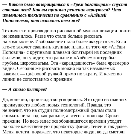
— Каково было возвращаться к «Трём богатырям» спустя
столько лет? Как вы приняли решение вернуться? Что
изменилось технически по сравнению с «Алёшей
Поповичем», что осталось тем же?
Технически производство рисованной мультипликации почти
не изменилось. Разве что стали больше рисовать
на компьютере. Изображение стало более аккуратным. Если
кто-то захочет сравнить крупные планы из того же «Алёши
Поповича» с крупными планами богатырей из последних
фильмов, он увидит, что раньше в «Алёше» контур был
грубым, шероховатым. Эта «карандашность» была чрезмерно
видна. Сегодня же рисовать можно на так называемых
вакомах — цифровой ручкой прямо по экрану. И качество
линии не сопоставимо с прежним.
— А стало быстрее?
Да, конечно, производство ускорилось. Это одно из главных
преимуществ любых новых технологий. Правда, это
не значит, что на студии полнометражный фильм стали
снимать не за год, как раньше, а всего за полгода. Сроки
прежние. Но весь запас освободившегося времени уходит
на более качественную проработку фонов, теней и так далее.
Меня, кстати, поражает, что некоторые люди, когда смотрят