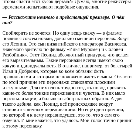
чтобы спасти этот кусок дерьма?» Думаю, многие режиссёры
временами испытывают подобные ощущения.
— Расскажите немного о предстоящей премьере. О чём
она?
Спойлерить не хочется. Но одну вещь скажу — в фильме
появился совсем новый, довольно смешной персонаж. Зовут
его Леонид. Это сын византийского императора Василевса,
знакомого зрителю по фильму «Илья Муромец и Соловей
Разбойник». Этот Леонид абсолютный придурок, что делает
его выразительным. Такие персонажи всегда имеют свою
яркую индивидуальность. В отличие, например, от богатырей
Ильи и Добрыни, которые во всём обязаны быть
правильными и которым не положено иметь изъяны. Отчасти
по этой причине эти персонажи становятся плоскими
и скучными. Для них очень трудно создать повод проявить
какие-то более тонкие переживания и чувства. В них мало
персонализации, а больше от абстрактных образов. А для
такого дебила, как Леонид, всё происходящее вокруг
становится личным переживанием. Но ещё одна причина,
по которой я к нему неравнодушен, это то, что я сам его
озвучил. И мне кажется, это удалось. Мой голос точно прилип
к этому персонажу.