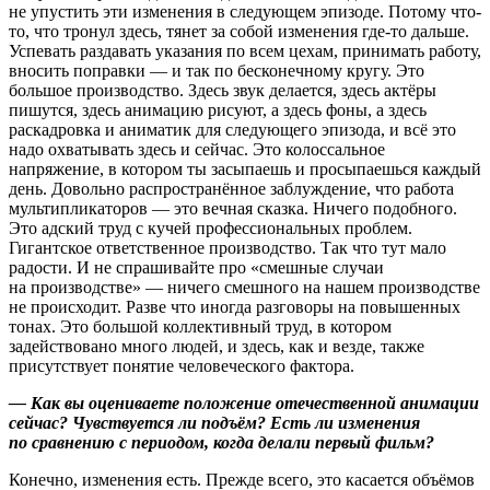
не упустить эти изменения в следующем эпизоде. Потому что-
то, что тронул здесь, тянет за собой изменения где-то дальше.
Успевать раздавать указания по всем цехам, принимать работу,
вносить поправки — и так по бесконечному кругу. Это
большое производство. Здесь звук делается, здесь актёры
пишутся, здесь анимацию рисуют, а здесь фоны, а здесь
раскадровка и аниматик для следующего эпизода, и всё это
надо охватывать здесь и сейчас. Это колоссальное
напряжение, в котором ты засыпаешь и просыпаешься каждый
день. Довольно распространённое заблуждение, что работа
мультипликаторов — это вечная сказка. Ничего подобного.
Это адский труд с кучей профессиональных проблем.
Гигантское ответственное производство. Так что тут мало
радости. И не спрашивайте про «смешные случаи
на производстве» — ничего смешного на нашем производстве
не происходит. Разве что иногда разговоры на повышенных
тонах. Это большой коллективный труд, в котором
задействовано много людей, и здесь, как и везде, также
присутствует понятие человеческого фактора.
— Как вы оцениваете положение отечественной анимации
сейчас? Чувствуется ли подъём? Есть ли изменения
по сравнению с периодом, когда делали первый фильм?
Конечно, изменения есть. Прежде всего, это касается объёмов