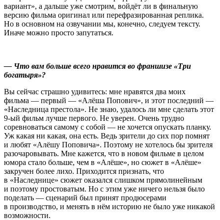
вариант», а дальше уже смотрим, войдёт ли в финальную
версию фильма оригинал или перефразированная реплика.
Но в основном на озвучании мы, конечно, следуем тексту.
Иначе можно просто запутаться.
— Что вам больше всего нравится во франшизе «Три
богатыря»?
Вы сейчас страшно удивитесь: мне нравятся два моих
фильма — первый — «Алёша Попович», и этот последний —
«Наследница престола». Не знаю, удалось ли мне сделать этот
9-ый фильм лучше первого. Не уверен. Очень трудно
соревноваться самому с собой — не хочется опускать планку.
Уж какая ни какая, она есть. Ведь зрители до сих пор помнят
и любят «Алёшу Поповича». Поэтому не хотелось бы зрителя
разочаровывать. Мне кажется, что в новом фильме в целом
юмора стало больше, чем в «Алёше», но сюжет в «Алёше»
закручен более лихо. Приходится признать, что
в «Наследнице» сюжет оказался слишком прямолинейным
и поэтому простоватым. Но с этим уже ничего нельзя было
поделать — сценарий был принят продюсерами
в производство, и менять в нём историю не было уже никакой
возможности.