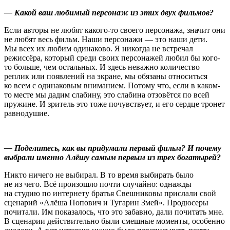
— Какой ваш любимый персонаж из этих двух фильмов?
Если авторы не любят какого-то своего персонажа, значит они
не любят весь фильм. Наши персонажи — это наши дети.
Мы всех их любим одинаково. Я никогда не встречал
режиссёра, который среди своих персонажей любил бы кого-
то больше, чем остальных. И здесь неважно количество
реплик или появлений на экране, мы обязаны относиться
ко всем с одинаковым вниманием. Потому что, если в каком-
то месте мы дадим слабину, это слабина отзовётся по всей
пружине. И зритель это тоже почувствует, и его сердце тронет
равнодушие.
— Поделитесь, как вы придумали первый фильм? И почему
выбрали именно Алёшу самым первым из трех богатырей?
Никто ничего не выбирал. В то время выбирать было
не из чего. Всё произошло почти случайно: однажды
на студию по интернету братья Свешниковы прислали свой
сценарий «Алёша Попович и Тугарин Змей». Продюсеры
почитали. Им показалось, что это забавно, дали почитать мне.
В сценарии действительно были смешные моменты, особенно