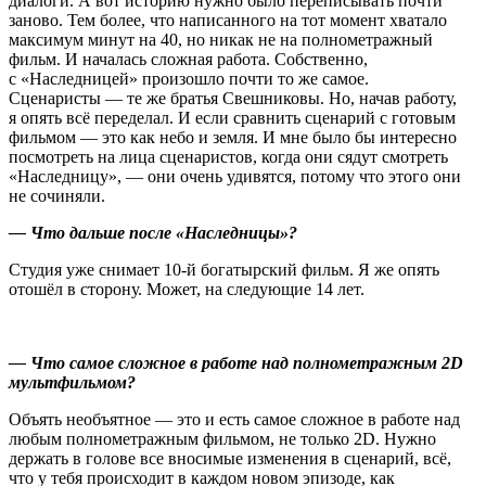
диалоги. А вот историю нужно было переписывать почти
заново. Тем более, что написанного на тот момент хватало
максимум минут на 40, но никак не на полнометражный
фильм. И началась сложная работа. Собственно,
с «Наследницей» произошло почти то же самое.
Сценаристы — те же братья Свешниковы. Но, начав работу,
я опять всё переделал. И если сравнить сценарий с готовым
фильмом — это как небо и земля. И мне было бы интересно
посмотреть на лица сценаристов, когда они сядут смотреть
«Наследницу», — они очень удивятся, потому что этого они
не сочиняли.
— Что дальше после «Наследницы»?
Студия уже снимает 10-й богатырский фильм. Я же опять
отошёл в сторону. Может, на следующие 14 лет.
— Что самое сложное в работе над полнометражным 2
D
мультфильмом?
Объять необъятное — это и есть самое сложное в работе над
любым полнометражным фильмом, не только 2D. Нужно
держать в голове все вносимые изменения в сценарий, всё,
что у тебя происходит в каждом новом эпизоде, как