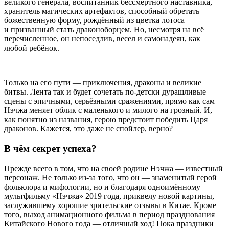
великого генерала, воспитанник бессмертного наставника,
хранитель магических артефактов, способный обретать
божественную форму, рождённый из цветка лотоса
и призванный стать драконоборцем. Но, несмотря на всё
перечисленное, он непоседлив, весел и самонадеян, как
любой ребёнок.
Только на его пути — приключения, драконы и великие
битвы. Лента так и будет сочетать по-детски дурашливые
сцены с эпичными, серьёзными сражениями, прямо как сам
Нэчжа меняет облик с маленького и милого на грозный. И,
как понятно из названия, герою предстоит победить Царя
драконов. Кажется, это даже не спойлер, верно?
В чём секрет успеха?
Прежде всего в том, что на своей родине Нэчжа — известный
персонаж. Не только из-за того, что он — знаменитый герой
фольклора и мифологии, но и благодаря одноимённому
мультфильму «Нэчжа» 2019 года, приквелу новой картины,
заслужившему хорошие зрительские отзывы в Китае. Кроме
того, выход анимационного фильма в период празднования
Китайского Нового года — отличный ход! Пока праздники