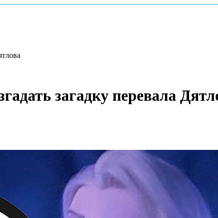
ятлова
згадать загадку перевала Дятл