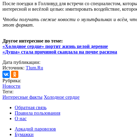
После поездки в Голливуд для встречи со специалистом, котор
интересной и весёлой целью: имитировать воздействие, которое
Ч
тобы получать свежие новости о мультфильмах и всём, что 
этот формат.
Другое интересное по теме:
«Холодное сердце» портит жизнь целой деревне
«Душа» стала причиной скандала на почве расизма
Дата публикации:
Источник:
Tlum.Ru
Рубрика:
Новости
Теги:
Интересные факты
Холодное сердце
Обратная связь
Правила пользования
О нас
Аркадий паровозов
Бумажки