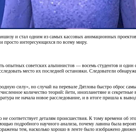
ншизу и стал одним из самых кассовых анимационных проектов 
 и просто интересующихся по всему миру.
вять опытных советских альпинистов — восемь студентов и один
сследовать место их последней остановки. Следователи обнаружи
иродную силу», но случай на перевале Дятлова быстро оброс с
счисленное количество теорий: йети, инопланетяне и секретны
уратура не начала новое расследование, и в итоге пришла к выво
о не соответствует деталям происшествия. К тому времени об эт
мощью подробного научного анализа, почему лавина была вероя
ражены тем, насколько хорошо в ленте было изображено движен