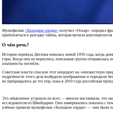
Мультфильм
«Холодное сердце»
получил «Оскар», породил фра
приблизиться к разгадке тайны, которая мучила конспирологов
О чём речь?
История перевала Дятлова началась зимой 1959 года, когда де
горы. Когда они не вернулись, поисковая группа отправилась и
альпинисты погибли.
Советские власти списали этот инцидент на «неизвестную пр
подробности этого дела возбудили воображение и породили бе
не прекращались до тех пор, пока в 2019 году российская прок
Это объяснение устроило не всех — многие настаивали, что он
исследователя из Швейцарии. Они намеревались показать с по
учёные привели мультфильм «Холодное сердце» — они были по