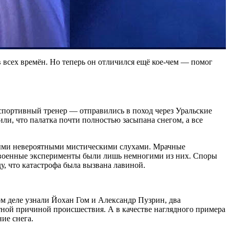
всех времён. Но теперь он отличился ещё кое-чем — помог
 спортивный тренер — отправились в поход через Уральские
ли, что палатка почти полностью засыпана снегом, а все
амыми невероятными мистическими слухами. Мрачные
е военные эксперименты были лишь немногими из них. Споры
ду, что катастрофа была вызвана лавиной.
ом деле узнали Йохан Гом и Александр Пузрин, два
тной причиной происшествия. А в качестве наглядного примера
ие снега.