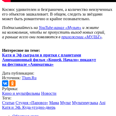
Космос удивителен и безграничен, а количество неизученных
его объектов зашкаливает. В общем, следить за звёздами
может быть романтично и крайне познавательно.
Подписывайтесь на
YouTube-канал «Мульт»
и жмите
на колокольчик, чтобы не пропустить выход новых серий,
а раньше всего они появляются в
приложении «МУЛЬТ»
.
Интересное по теме:
Катя и Эф сыграли в прятки с планетами
Анимационный фильм «Кощей. Начало» покажут
на фестивале «Аниматика»
Дата публикации:
Источник:
Tlum.Ru
Рубрика:
Кино и мультфильмы
Новости
Теги:
Статьи
Студия «Паровоз»
Мама
Мульт
Мультимузыка
Ani
Катя и Эф. Куда-угодно-дверь