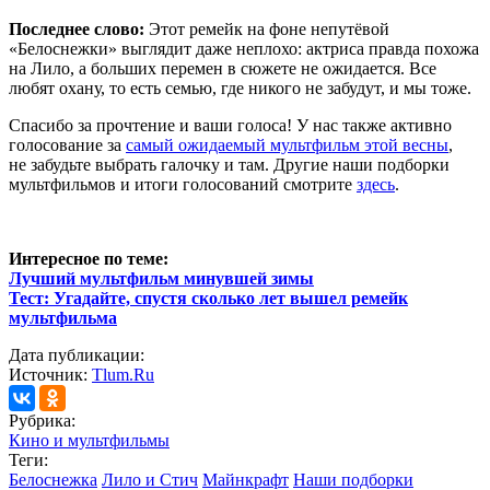
Последнее слово:
Этот ремейк на фоне непутёвой
«Белоснежки» выглядит даже неплохо: актриса правда похожа
на Лило, а больших перемен в сюжете не ожидается. Все
любят охану, то есть семью, где никого не забудут, и мы тоже.
Спасибо за прочтение и ваши голоса! У нас также активно
голосование за
самый ожидаемый мультфильм этой весны
,
не забудьте выбрать галочку и там. Другие наши подборки
мультфильмов и итоги голосований смотрите
здесь
.
Интересное по теме:
Лучший мультфильм минувшей зимы
Тест: Угадайте, спустя сколько лет вышел ремейк
мультфильма
Дата публикации:
Источник:
Tlum.Ru
Рубрика:
Кино и мультфильмы
Теги:
Белоснежка
Лило и Стич
Майнкрафт
Наши подборки