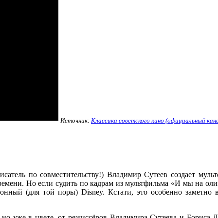
Источник:
Классика советского кино (официальный кан
писатель по совместительству!) Владимир Сутеев создает мул
времени. Но если судить по кадрам из мультфильма «И мы на ол
нный (для той поры) Disney. Кстати, это особенно заметно 
, но уже в цвете, от режиссёров Владимира Сутеева и Бориса 