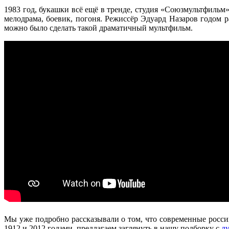
1983 год, букашки всё ещё в тренде, студия «Союзмультфильм
мелодрама, боевик, погоня. Режиссёр Эдуард Назаров годом 
можно было сделать такой драматичный мультфильм.
Мы уже подробно рассказывали о том, что современные росс
1912 и 2012 годами, предлагаем заглянуть в нашу подборку с
л