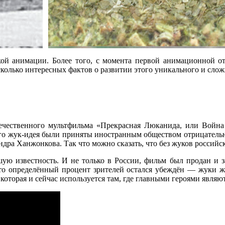
й анимации. Более того, с момента первой анимационной о
колько интересных фактов о развитии этого уникального и слож
течественного мультфильма «Прекрасная Люканида, или Война
 его жук-идея были приняты иностранным обществом отрицательно
а Ханжонкова. Так что можно сказать, что без жуков российска
 известность. И не только в России, фильм был продан и за 
что определённый процент зрителей остался убеждён — жуки ж
которая и сейчас используется там, где главными героями являю