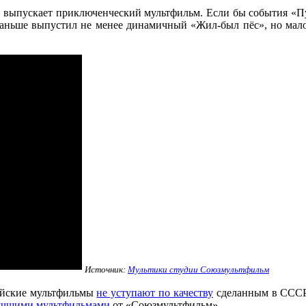
» выпускает приключенческий мультфильм. Если бы события «Пу
раньше выпустил не менее динамичный «Жил-был пёс», но мало 
Источник:
Мультики студии Союзмультфильм
ийские мультфильмы
не уступают по качеству
сделанным в СССР.
учшими мультфильмами
от «Союзмультфильм».