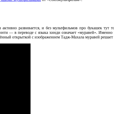
активно развивается, и без мультфильмов про букашек тут то
инти — в переводе с языка хинди означает «муравей». Именно 
ённый открыткой с изображением Тадж-Махала муравей решает п