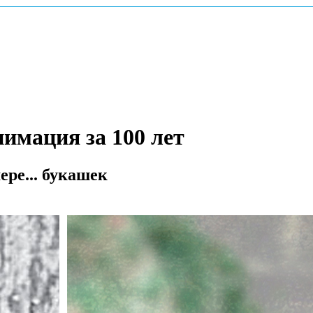
имация за 100 лет
ере... букашек