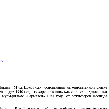
ал)
ьтфильм «Муха-Цокотуха», основанный на одноимённой сказке
импиаду» 1940 года, то хорошо видно, как советские художники
в мультфильме «Бармалей» 1941 года, от режиссёров Леонида
Дёжкина. В работе студии «Союзмультфильм» уже нет никаких