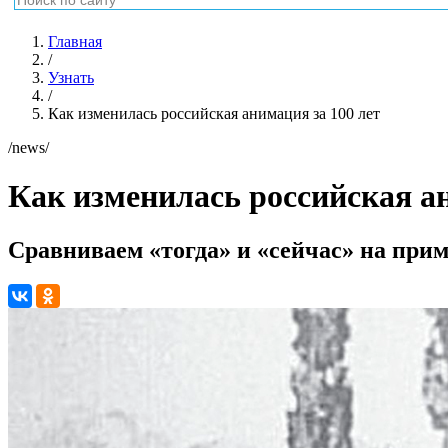
Главная
/
Узнать
/
Как изменилась российская анимация за 100 лет
/news/
Как изменилась российская ан
Сравниваем «тогда» и «сейчас» на прим