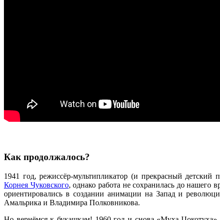
Как продолжалось?
1941 год, режиссёр-мультипликатор (и прекрасный детский 
Корнея Чуковского
, однако работа не сохранилась до нашего 
ориентировались в создании анимации на Запад и революцио
Амальрика и Владимира Полковникова.
Но вернёмся к букашкам! 1960 год и снова «Муха-Цокотуха»