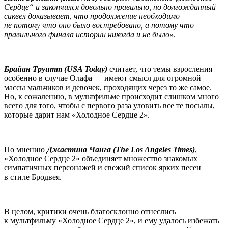
Сердце“ и закончился довольно правильно, но долгожданный
сиквел доказывает, что продолжение необходимо —
не потому что оно было востребовано, а потому что
правильного финала истории никогда и не было»
.
Брайан Труитт (USA Today)
считает, что темы взросления —
особенно в случае Олафа — имеют смысл для огромной
массы мальчиков и девочек, проходящих через то же самое.
Но, к сожалению, в мультфильме происходит слишком много
всего для того, чтобы с первого раза уловить все те посылы,
которые дарит нам «Холодное Сердце 2».
По мнению
Джастина Чанга (The Los Angeles Times)
,
«Холодное Сердце 2» объединяет множество знакомых
симпатичных персонажей и свежий список ярких песен
в стиле Бродвея.
В целом, критики очень благосклонно отнеслись
к мультфильму «Холодное Сердце 2», и ему удалось избежать