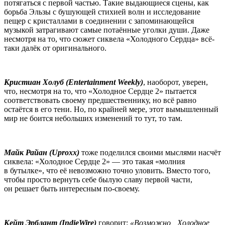
потягаться с первой частью. Такие выдающиеся сцены, как
борьба Эльзы с бушующей стихией волн и исследование
пещер с кристаллами в соединении с запоминающейся
музыкой затрагивают самые потаённые уголки души. Даже
несмотря на то, что сюжет сиквела «Холодного Сердца» всё-
таки далёк от оригинального.
Кристиан Холуб (Entertainment Weekly)
, наоборот, уверен,
что, несмотря на то, что «Холодное Сердце 2» пытается
соответствовать своему предшественнику, но всё равно
остаётся в его тени. Но, по крайней мере, этот вымышленный
мир не боится небольших изменений то тут, то там.
Майк Райан (Uproxx)
тоже поделился своими мыслями насчёт
сиквела: «Холодное Сердце 2» — это такая «молния
в бутылке», что её невозможно точно уловить. Вместо того,
чтобы просто вернуть себе былую славу первой части,
он решает быть интересным по-своему.
Кейт Эрблант (IndieWire)
говорит:
«Возможно „Холодное