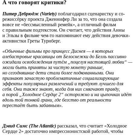
А что говорят критики?
Питер Дебрюдж (Variety)
поблагодарил сценаристку и со-
режиссёрку проекта Дженнифер Ли за то, что она создала
вовсе не «бессмысленный ремейк», а отличный фильм
с правильным подтекстом. Он считает, что действия Анны
и Эльзы в фильме чем-то напоминают ему действия девочки-
активистки Греты Турнберг.
«Обычные фильмы про принцесс Диснея — в которых
алебастровые красавицы от Белоснежки до Белль пассивно
ожидали освобождения путём „поцелуя настоящей любви“ —
могли быть приняты за чистую монету раньше,
но сегодняшние дети стали более подкованными. Они
признают зачастую проблематичные социализирующие
эффекты популярных развлечений и требуют лучшего для
себя. Они также знают, когда для них смягчают правду,
а порой „Холодное Сердце 2“ осторожно и на цыпочках идёт
вдоль той тонкой грани, где бегство от реальности
перестаёт быть забавным»
.
Дэвид Симс (The Atlantic)
рассказал, что считает «Холодное
Сердце 2» достаточно импрессионистской работой, чтобы