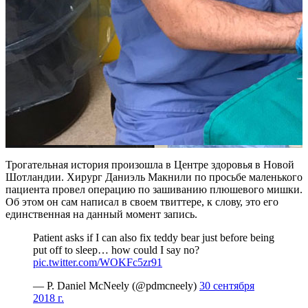
Трогательная история произошла в Центре здоровья в Новой
Шотландии. Хирург Даниэль Макнили по просьбе маленького
пациента провел операцию по зашиванию плюшевого мишки.
Об этом он сам написал в своем твиттере, к слову, это его
единственная на данный момент запись.
Patient asks if I can also fix teddy bear just before being
put off to sleep… how could I say no?
pic.twitter.com/WOKFc5zr91
— P. Daniel McNeely (@pdmcneely)
30 сентября
2018 г.