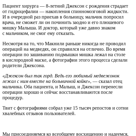
Пациент хирурга — 8-летний Джексон с рождения страдает
от гидроцефалии — накопления спинномозговой жидкости.
И в очередной раз приехав в больницу, мальчик попросил
врача, не сможет ли он починить заодно и его плюшевого
мишку Малыша. И доктор, который уже давно знаком
с мальчиком, не смог ему отказать.
Несмотря на то, что Макнили раньше никогда не проводил
операций на медведях, он справился на отлично. Во время
операции по зашиванию подмышки мишка лежал на столе
в кислородной маске, а фотографии этого процесса сделали
родители Джексона.
«Джексон был так горд. Ведь его любимый медвежонок
лежал с ним вместе на больничной койке»
, — сказал отец
мальчика. Оба пациента, и Малыш, и Джексон перенесли
операции хорошо и сейчас восстанавливаются после
процедур.
Твит с фотографиями собрал уже 15 тысяч репостов и сотни
хвалебных отзывов пользователей.
Мы присоединяемся ко всеобщему восхищению и надеемся,