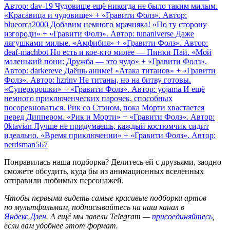
Автор: dav-19
Чудовище ещё никогда не было таким милым.
«Красавица и чудовище» + «Гравити Фолз». Автор:
blueorca2000
Добавим немного мрачняка! «По ту сторону
изгороди» + «Гравити Фолз». Автор: tunaniverse
Даже
лягушками милые. «Амфибия» + «Гравити Фолз». Автор:
deaf-machbot
Но есть и кое-кто милее — Пинки Пай. «Мой
маленький пони: Дружба — это чудо» + «Гравити Фолз».
Автор: darkereve
Даёшь аниме! «Атака титанов» + «Гравити
Фолз». Автор: hzrinv
Не титаны, но на битву готовы.
«Суперкрошки» + «Гравити Фолз». Автор: yojama
И ещё
немного приключенческих парочек, способных
посоревноваться. Рик со Стэном, пока Морти хвастается
перед Диппером. «Рик и Морти» + «Гравити Фолз». Автор:
0ktavian
Лучше не придумаешь, каждый костюмчик сидит
идеально. «Время приключении» + «Гравити Фолз». Автор:
nerdsman567
Понравилась наша подборка? Делитесь ей с друзьями, заодно
сможете обсудить, куда бы из анимационных вселенных
отправили любимых персонажей.
Ч
тобы первыми видеть самые красивые подборки артов
по мультфильмам, подписывайтесь на наш канал в
Яндекс.Дзен
. А ещё мы завели Telegram —
присоединяйтесь
,
если вам удобнее этот формат.