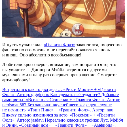
И пусть мультсериал
«Гравити Фолз»
закончился, творчество
фанатов по его мотивам не перестаёт появляться вновь
и вновь. Оно абсолютно всеобъемлюще!
Любители кроссоверов, внимание, вам понравится то, что
вы увидите — Диппер и Мэйбл встретятся с другими
мультяшками и пару раз совершат превращение. Смотрите
арт-подборку!
Встретились как-то два деда… «Рик и Морти» + «Гравити
Фолз». Автор: gigglepox
Как сделать всё чудастее? Добавьте
самоцветы! «Вселенная Стивена» + «Гравити Фолз». Автор:
nerdsman567
Без чашечки вкуснейшего кофе день лучше
не начинать. «Твин Пикс» + «Гравити Фолз». Автор: nuu
Пикачу сильно изменился за лето. «Покемон» + «Гравити
Фолз». Автор: jasdavi
Нереально классная тройка: Лус, Мэйбл
и Энни. «Совиный дом» + «Гравити Фолз» + «Амфибия».