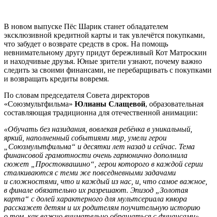
В новом выпуске Пёс Шарик станет обладателем
эксклюзивной кредитной карты и так увлечётся покупками,
что забудет о возврате средств в срок. На помощь
невнимательному другу придут бережливый Кот Матроскин
и находчивые друзья. Юные зрители узнают, почему важно
следить за своими финансами, не перебарщивать с покупками
и возвращать кредиты вовремя.
По словам председателя Совета директоров
«Союзмультфильма»
Юлианы Слащевой
,
образовательная
составляющая традиционна для отечественной анимации:
«Обучать без назидания, вовлекая ребёнка в уникальный,
яркий, наполненный событиями мир, умели герои
„Союзмультфильма“ и десятки лет назад и сейчас.
Тема
финансовой грамотности очень гармонично дополнила
сюжет „Простоквашино“, герои которого в каждой серии
сталкиваются с теми же повседневными задачами
и сложностями, что и каждый из нас, и, что самое важное,
в финале обязательно их разрешают. Эпизод „Золотая
карта“ с долей характерного для мультсериала юмора
расскажет детям и их родителям поучительную историю
о том, как важно внимательно обращаться с финансами».