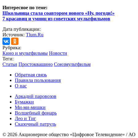
Интересное по теме:
Школьница стала соавтором нового «Ну, погоди!»
7 красавиц и умниц из советских мультфильмов
Дата публикации:
Источник:
Tlum.Ru
Рубрика:
Кино и мультфильмы
Новости
Теги:
Статьи
Простоквашино
Союзмультфильм
Обратная связь
Правила пользования
О нас
Аркадий паровозов
Бумажки
Ми-ми-мишки
Волшебный фонарь
Лео и Тиг
Сказочный патруль
© 2026 Акционерное общество «Цифровое Телевидение» / АО