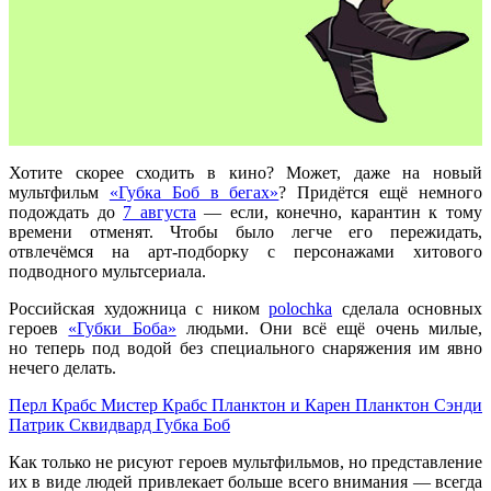
Хотите скорее сходить в кино? Может, даже на новый
мультфильм
«Губка Боб в бегах»
? Придётся ещё немного
подождать до
7 августа
— если, конечно, карантин к тому
времени отменят. Чтобы было легче его пережидать,
отвлечёмся на арт-подборку с персонажами хитового
подводного мультсериала.
Российская художница с ником
polochka
сделала основных
героев
«Губки Боба»
людьми. Они всё ещё очень милые,
но теперь под водой без специального снаряжения им явно
нечего делать.
Перл Крабс
Мистер Крабс
Планктон и Карен Планктон
Сэнди
Патрик
Сквидвард
Губка Боб
Как только не рисуют героев мультфильмов, но представление
их в виде людей привлекает больше всего внимания — всегда