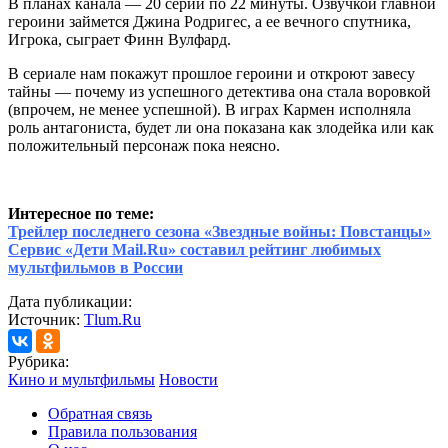
В планах канала — 20 серий по 22 минуты. Озвучкой главной
героини займется Джина Родригес, а ее вечного спутника,
Игрока, сыграет Финн Вулфард.
В сериале нам покажут прошлое героини и откроют завесу
тайны — почему из успешного детектива она стала воровкой
(впрочем, не менее успешной). В играх Кармен исполняла
роль антагониста, будет ли она показана как злодейка или как
положительный персонаж пока неясно.
Интересное по теме:
Трейлер последнего сезона «Звездные войны: Повстанцы»
Сервис «Дети Mail.Ru» составил рейтинг любимых
мультфильмов в России
Дата публикации:
Источник:
Tlum.Ru
Рубрика:
Кино и мультфильмы
Новости
Обратная связь
Правила пользования