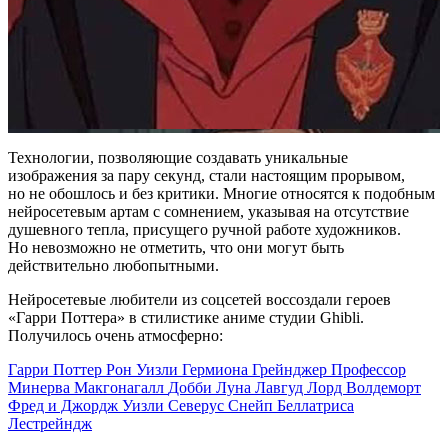
Технологии, позволяющие создавать уникальные
изображения за пару секунд, стали настоящим прорывом,
но не обошлось и без критики. Многие относятся к подобным
нейросетевым артам с сомнением, указывая на отсутствие
душевного тепла, присущего ручной работе художников.
Но невозможно не отметить, что они могут быть
действительно любопытными.
Нейросетевые любители из соцсетей воссоздали героев
«Гарри Поттера» в стилистике аниме студии Ghibli.
Получилось очень атмосферно:
Гарри Поттер
Рон Уизли
Гермиона Грейнджер
Профессор
Минерва Макгонагалл
Добби
Луна Лавгуд
Лорд Волдеморт
Фред и Джордж Уизли
Северус Снейп
Беллатриса
Лестрейндж