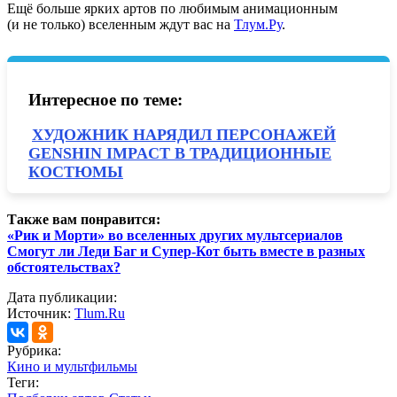
Ещё больше ярких артов по любимым анимационным
(и не только) вселенным ждут вас на
Тлум.Ру
.
Интересное по теме:
ХУДОЖНИК НАРЯДИЛ ПЕРСОНАЖЕЙ
GENSHIN IMPACT В ТРАДИЦИОННЫЕ
КОСТЮМЫ
Также вам понравится:
«Рик и Морти» во вселенных других мультсериалов
Смогут ли Леди Баг и Супер-Кот быть вместе в разных
обстоятельствах?
Дата публикации:
Источник:
Tlum.Ru
Рубрика:
Кино и мультфильмы
Теги: