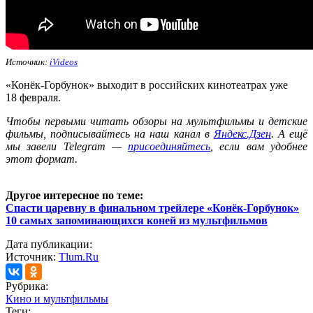
Источник:
iVideos
«Конёк
-Горбун
ок
» выходит в российских кинотеатрах уже
18 февраля.
Ч
тобы первыми читать обзоры на мультфильмы и детские
фильмы, подписывайтесь на наш канал в
Яндекс.Дзен
. А ещё
мы завели Telegram —
присоединяйтесь
, если вам удобнее
этот формат.
Другое интересное по теме:
Спасти царевну в финальном трейлере «Конёк-Горбунок»
10 самых запоминающихся коней из мультфильмов
Дата публикации:
Источник:
Tlum.Ru
Рубрика:
Кино и мультфильмы
Теги: