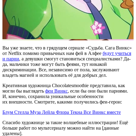
Вы уже знаете, что в грядущем сериале
«Судьба. Сага Винкс»
от Netflix помимо привычных нам фей в Алфее
будут учиться
и парни
, а девушки смогут становиться специалистками? Да-
да, мальчики тоже могут быть феями, тут никакой
дискриминации. Все, независимо от пола, заслуживают
владеть магией и использовать её для добрых дел.
Креативная художница
Chocolatesmoothie представила, как
могли бы выглядеть
феи Винкс
, если бы они были парнями.
И, конечно, сохранила уникальные особенности
их внешности. Смотрите, какими получились феи-герои:
Блум
Стелла
Муза
Лейла
Флора
Текна
Все Винкс вместе
Спасибо художнице за такие волшебные иллюстрации! Ещё
больше работ по мультсериалу можно найти на [данные
удалены].