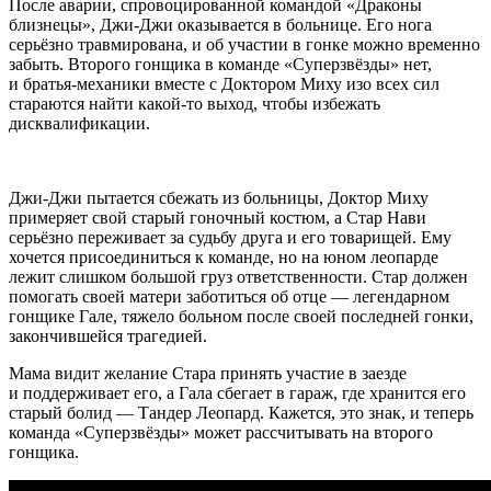
После аварии, спровоцированной командой «Драконы
близнецы», Джи-Джи оказывается в больнице. Его нога
серьёзно травмирована, и об участии в гонке можно временно
забыть. Второго гонщика в команде
«Суперзвёзды» нет,
и братья-механики вместе с Доктором Миху изо всех сил
стараются найти какой-то выход, чтобы избежать
дисквалификации.
Джи-Джи пытается сбежать из больницы, Доктор Миху
примеряет свой старый гоночный костюм, а Стар Нави
серьёзно переживает за судьбу друга и его товарищей. Ему
хочется присоединиться к команде, но на юном леопарде
лежит слишком большой груз ответственности. Стар должен
помогать своей матери заботиться об отце — легендарном
гонщике Гале, тяжело больном после своей последней гонки,
закончившейся трагедией.
Мама видит желание Стара принять участие в заезде
и поддерживает его, а Гала сбегает в гараж, где хранится его
старый болид — Тандер Леопард. Кажется, это знак, и теперь
команда
«Суперзвёзды» может рассчитывать на второго
гонщика.