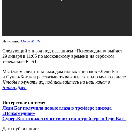
Источник:
Oscar Midler
Следующий эпизод под названием «Психомедиан» выйдет
29 января в 11:05 по московскому времени на сербском
телеканале RTS1.
Мы будем следить за выходом новых эпизодов «Леди Баг
и Супер-Кота» и рассказывать важные факты о мультсериале.
Ч
тобы получать их, подписывайтесь на наш канал в
Яндекс.Дзен
.
Интересное по теме:
Леди Баг получила новые глаза в трейлере эпизода
«Психомедиан»
Супер-Кот откажется от своих сил в трейлере «Леди Баг»
Дата публикации: