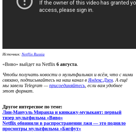
Источник:
Netflix Russia
«Виво» выйдет на Netflix
6 августа
.
Ч
тобы получать новости о мультфильмах и всём, что с ними
связано, подписывайтесь на наш канал в
Яндекс.Дзен
. А ещё
мы завели Telegram —
присоединяйтесь
, если вам удобнее
этот формат.
Другое интересное по теме:
Лин-Мануэль Миранда и кинкажу-музыкант: первый
тизер мультфильма «Виво»
Netflix обвинили в распространении лжи — это подняло
просмотры мультфильма «Бигфут»