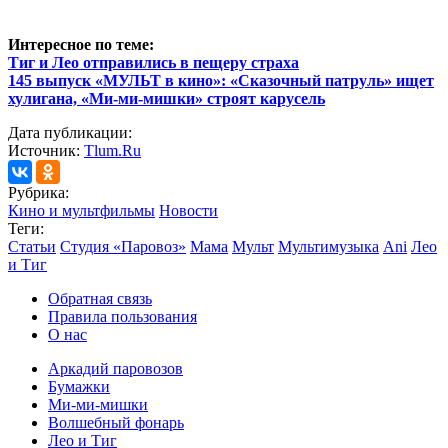
Интересное по теме:
Тиг и Лео отправились в пещеру страха
145 выпуск «МУЛЬТ в кино»: «Сказочный патруль» ищет
хулигана, «Ми-ми-мишки» строят карусель
Дата публикации:
Источник:
Tlum.Ru
Рубрика:
Кино и мультфильмы
Новости
Теги:
Статьи
Студия «Паровоз»
Мама
Мульт
Мультимузыка
Ani
Лео
и Тиг
Обратная связь
Правила пользования
О нас
Аркадий паровозов
Бумажки
Ми-ми-мишки
Волшебный фонарь
Лео и Тиг