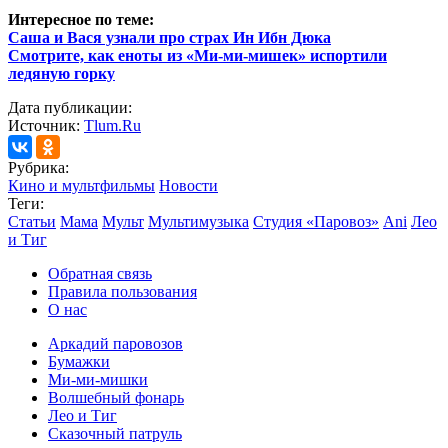
Интересное по теме:
Саша и Вася узнали про страх Ин Ибн Дюка
Смотрите, как еноты из «Ми-ми-мишек» испортили
ледяную горку
Дата публикации:
Источник:
Tlum.Ru
Рубрика:
Кино и мультфильмы
Новости
Теги:
Статьи
Мама
Мульт
Мультимузыка
Студия «Паровоз»
Ani
Лео
и Тиг
Обратная связь
Правила пользования
О нас
Аркадий паровозов
Бумажки
Ми-ми-мишки
Волшебный фонарь
Лео и Тиг
Сказочный патруль