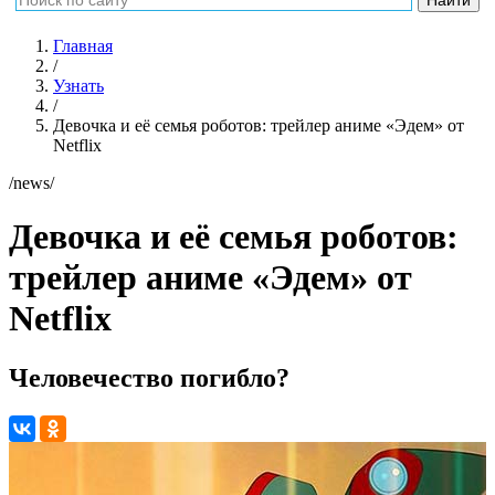
Главная
/
Узнать
/
Девочка и её семья роботов: трейлер аниме «Эдем» от
Netflix
/news/
Девочка и её семья роботов:
трейлер аниме «Эдем» от
Netflix
Человечество погибло?