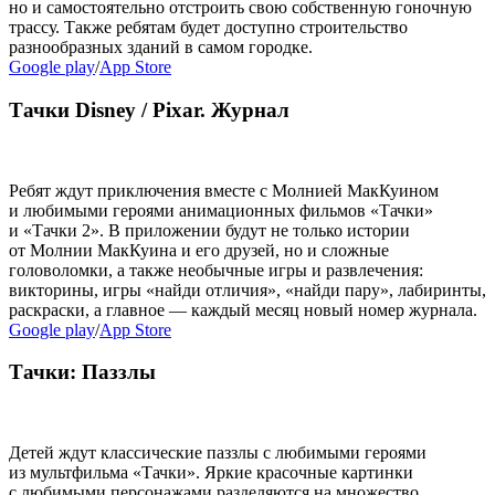
но и самостоятельно отстроить свою собственную гоночную
трассу. Также ребятам будет доступно строительство
разнообразных зданий в самом городке.
Google play
/
App Store
Тачки Disney / Pixar. Журнал
Ребят ждут приключения вместе с Молнией МакКуином
и любимыми героями анимационных фильмов «Тачки»
и «Тачки 2». В приложении будут не только истории
от Молнии МакКуина и его друзей, но и сложные
головоломки, а также необычные игры и развлечения:
викторины, игры «найди отличия», «найди пару», лабиринты,
раскраски, а главное — каждый месяц новый номер журнала.
Google play
/
App Store
Тачки: Паззлы
Детей ждут классические паззлы с любимыми героями
из мультфильма «Тачки». Яркие красочные картинки
с любимыми персонажами разделяются на множество