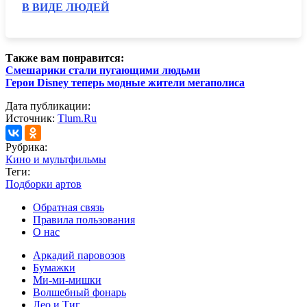
В ВИДЕ ЛЮДЕЙ
Также вам понравится:
Смешарики стали пугающими людьми
Герои Disney теперь модные жители мегаполиса
Дата публикации:
Источник:
Tlum.Ru
Рубрика:
Кино и мультфильмы
Теги:
Подборки артов
Обратная связь
Правила пользования
О нас
Аркадий паровозов
Бумажки
Ми-ми-мишки
Волшебный фонарь
Лео и Тиг