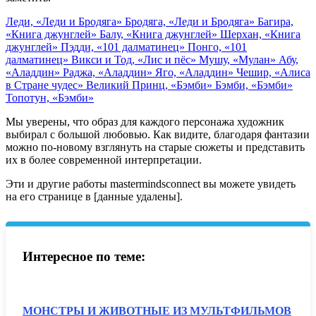
Леди, «Леди и Бродяга»
Бродяга, «Леди и Бродяга»
Багира,
«Книга джунглей»
Балу, «Книга джунглей»
Шерхан, «Книга
джунглей»
Пэдди, «101 далматинец»
Понго, «101
далматинец»
Викси и Тод, «Лис и пёс»
Мушу, «Мулан»
Абу,
«Аладдин»
Раджа, «Аладдин»
Яго, «Аладдин»
Чешир, «Алиса
в Стране чудес»
Великий Принц, «Бэмби»
Бэмби, «Бэмби»
Топотун, «Бэмби»
Мы уверены, что образ для каждого персонажа художник
выбирал с большой любовью. Как видите, благодаря фантазии
можно по-новому взглянуть на старые сюжеты и представить
их в более современной интерпретации.
Эти и другие работы mastermindsconnect вы можете увидеть
на его странице в [данные удалены].
Интересное по теме:
МОНСТРЫ И ЖИВОТНЫЕ ИЗ МУЛЬТФИЛЬМОВ