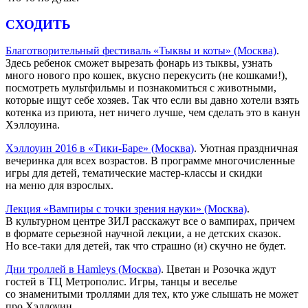
СХОДИТЬ
Благотворительный фестиваль «Тыквы и коты» (Москва)
.
Здесь ребенок сможет вырезать фонарь из тыквы, узнать
много нового про кошек, вкусно перекусить (не кошками!),
посмотреть мультфильмы и познакомиться с животными,
которые ищут себе хозяев. Так что если вы давно хотели взять
котенка из приюта, нет ничего лучше, чем сделать это в канун
Хэллоуина.
Хэллоуин 2016 в «Тики-Баре» (Москва)
. Уютная праздничная
вечеринка для всех возрастов. В программе многочисленные
игры для детей, тематические мастер-классы и скидки
на меню для взрослых.
Лекция «Вампиры с точки зрения науки» (Москва)
.
В культурном центре ЗИЛ расскажут все о вампирах, причем
в формате серьезной научной лекции, а не детских сказок.
Но все-таки для детей, так что страшно (и) скучно не будет.
Дни троллей в Hamleys (Москва)
. Цветан и Розочка ждут
гостей в ТЦ Метрополис. Игры, танцы и веселье
со знаменитыми троллями для тех, кто уже слышать не может
про Хэллоуин.