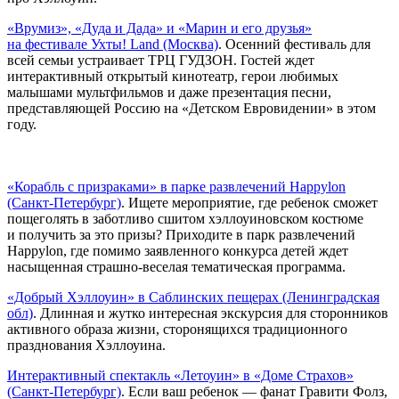
«Врумиз», «Дуда и Дада» и «Марин и его друзья»
на фестивале Ухты! Land (Москва)
. Осенний фестиваль для
всей семьи устраивает ТРЦ ГУДЗОН. Гостей ждет
интерактивный открытый кинотеатр, герои любимых
малышами мультфильмов и даже презентация песни,
представляющей Россию на «Детском Евровидении» в этом
году.
«Корабль с призраками» в парке развлечений Happylon
(Санкт-Петербург)
. Ищете мероприятие, где ребенок сможет
пощеголять в заботливо сшитом хэллоуиновском костюме
и получить за это призы? Приходите в парк развлечений
Happylon, где помимо заявленного конкурса детей ждет
насыщенная страшно-веселая тематическая программа.
«Добрый Хэллоуин» в Саблинских пещерах (Ленинградская
обл)
. Длинная и жутко интересная экскурсия для сторонников
активного образа жизни, сторонящихся традиционного
празднования Хэллоуина.
Интерактивный спектакль «Летоуин» в «Доме Страхов»
(Санкт-Петербург)
. Если ваш ребенок — фанат Гравити Фолз,