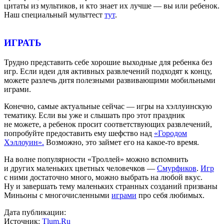
цитаты из мультиков, и кто знает их лучше — вы или ребенок.
Наш специальный мульттест
тут
.
ИГРАТЬ
Трудно представить себе хорошие выходные для ребенка без
игр. Если идеи для активных развлечений подходят к концу,
можете разлечь дитя полезными развивающими мобильными
играми.
Конечно, самые актуальные сейчас — игры на хэллуинскую
тематику. Если вы уже и слышать про этот праздник
не можете, а ребенок просит соответствующих развлечений,
попробуйте предоставить ему шефство над
«Городом
Хэллоуин».
Возможно, это займет его на какое-то время.
На волне популярности «Троллей» можно вспомнить
и других маленьких цветных человечков —
Смурфиков
.
Игр
с ними достаточно много, можно выбрать на любой вкус.
Ну и завершать тему маленьких странных созданий призваны
Миньоны с многочисленными
играми
про себя любимых.
Дата публикации:
Источник:
Tlum.Ru