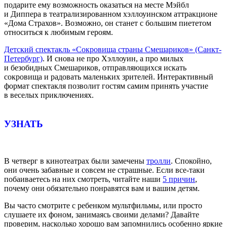
подарите ему возможность оказаться на месте Мэйбл
и Диппера в театрализированном хэллоуинском аттракционе
«Дома Страхов». Возможно, он станет с большим пиететом
относиться к любимым героям.
Детский спектакль «Сокровища страны Смешариков» (Санкт-
Петербург)
. И снова не про Хэллоуин, а про милых
и безобидных Смешариков, отправляющихся искать
сокровища и радовать маленьких зрителей. Интерактивный
формат спектакля позволит гостям самим принять участие
в веселых приключениях.
УЗНАТЬ
В четверг в кинотеатрах были замечены
тролли
. Спокойно,
они очень забавные и совсем не страшные. Если все-таки
побаиваетесь на них смотреть, читайте наши
5 причин
,
почему они обязательно понравятся вам и вашим детям.
Вы часто смотрите с ребенком мультфильмы, или просто
слушаете их фоном, занимаясь своими делами? Давайте
проверим, насколько хорошо вам запомнились особенно яркие