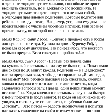
отдельные «продвинутые» малыши, способные не просто
высидеть спектакль, но и адекватно его воспринять. И
«продвинутыми» эти дети получаются не сами собой,
а благодаря правильным родителям. Которые подготовили
ребенка к походу в театр. Например, устроили ему домашнее
представление с участием любимых игрушек. Или заранее
прочли сказку, по которой поставлен спектакль.
Мама Карина, сыну 2 года:
«Сейчас в продаже есть наборы
для кукольного театра. Купила на днях „Курочку Рябу“,
показала своему двухлетке. Так понравилось, что восторгу
не было предела. Всем советую попробовать!..»
Мама Алена, сыну 3 года:
«Первый раз повела сына
на кукольный спектакль, когда ему не было трех. Показывали
две сказки по 20 минут каждая. Родители — на „задворках“
или за пределами зала, чтобы дети гордились: „Я сам сидел,
без мамы!“ Мой ребёнок высидел весь спектакль, смеялся,
хлопал в ладоши и что-то даже пытался отвечать, когда
задавались вопросы залу. Правда, один неприятный момент
все-таки был. Когда кончился спектакль, я не успела быстро
к нему подойти (народу много). И когда он меня наконец-то
увидел, в глазках уже стояли слезы, и губешки были же
„готовы“… Зато потом — радость неописуемая и попытки
рассказать увиденное на своём птичьем языке — вот оно