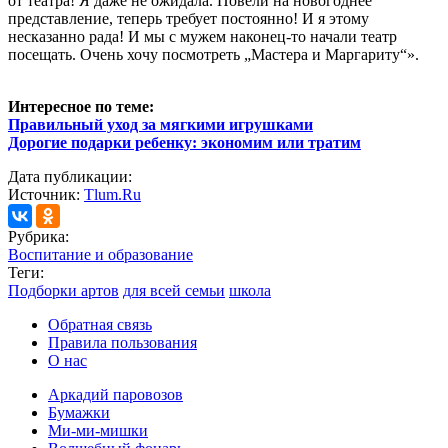
от театра! Я даже не ожидала. Повели на новогоднее
представление, теперь требует постоянно! И я этому
несказанно рада! И мы с мужем наконец-то начали театр
посещать. Очень хочу посмотреть „Мастера и Маргариту“».
Интересное по теме:
Правильный уход за мягкими игрушками
Дорогие подарки ребенку: экономим или тратим
Дата публикации:
Источник:
Tlum.Ru
Рубрика:
Воспитание и образование
Теги:
Подборки артов
для всей семьи
школа
Обратная связь
Правила пользования
О нас
Аркадий паровозов
Бумажки
Ми-ми-мишки