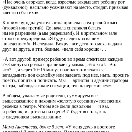
«Нас очень огорчает, когда взрослые закрывают ребенку рот
(буквально!), насильно усаживают на место, стыдят, призывая
«вести себя тихо».
К примеру, одна учительница привела в театр свой класс
(второй или третий). До начала спектакля бегать
им не разрешила (а мы разрешаем!). И в зрительном зале
строго предупредила: «Я буду следить за вашим
поведением!». И следила. Вокруг все дети от смеха падали
друг на друга, а эти, бедные, «вели себя хорошо»…
«А вот другой пример: ребенок во время спектакля каждые
2−3 минуты громко спрашивает у мамы: „Это кто?.. Это
что?..“, а через 10−15 минут начинает отвлекаться,
заглядывать под скамейку или залезать под нее, ныть, просить
поесть, попить и пописать. Мы — артисты и администраторы
театра, наблюдая такие ситуации, очень переживаем».
В общем, уважаемые родители, суммируем все
вышесказанное и находим «золотую середину» поведения
ребенка в театре. Чтобы все были довольны — и вы,
и ребенок, и артисты на сцене! И будет все так, как
в следующем высказывании:
Мама Анастасия, дочке 5 лет:
«У меня дочь в восторге