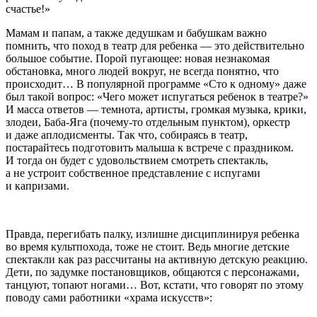
счастье!»
Мамам и папам, а также дедушкам и бабушкам важно
помнить, что поход в театр для ребенка — это действительно
большое событие. Порой пугающее: новая незнакомая
обстановка, много людей вокруг, не всегда понятно, что
происходит… В популярной программе «Сто к одному» даже
был такой вопрос: «Чего может испугаться ребенок в театре?»
И масса ответов — темнота, артисты, громкая музыка, крики,
злодеи, Баба-Яга (почему-то отдельным пунктом), оркестр
и даже аплодисменты. Так что, собираясь в театр,
постарайтесь подготовить малыша к встрече с праздником.
И тогда он будет с удовольствием смотреть спектакль,
а не устроит собственное представление с испугами
и капризами.
Правда, перегибать палку, излишне дисциплинируя ребенка
во время культпохода, тоже не стоит. Ведь многие детские
спектакли как раз рассчитаны на активную детскую реакцию.
Дети, по задумке постановщиков, общаются с персонажами,
танцуют, топают ногами… Вот, кстати, что говорят по этому
поводу сами работники «храма искусств»: