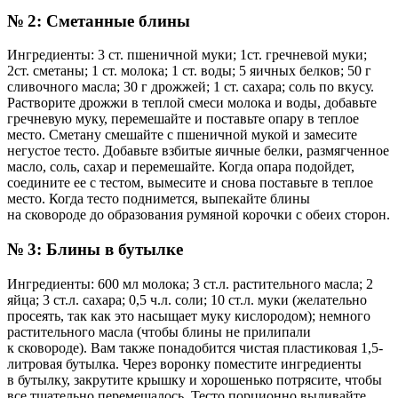
№ 2: Сметанные блины
Ингредиенты: 3 ст. пшеничной муки; 1ст. гречневой муки;
2ст. сметаны; 1 ст. молока; 1 ст. воды; 5 яичных белков; 50 г
сливочного масла; 30 г дрожжей; 1 ст. сахара; соль по вкусу.
Растворите дрожжи в теплой смеси молока и воды, добавьте
гречневую муку, перемешайте и поставьте опару в теплое
место. Сметану смешайте с пшеничной мукой и замесите
негустое тесто. Добавьте взбитые яичные белки, размягченное
масло, соль, сахар и перемешайте. Когда опара подойдет,
соедините ее с тестом, вымесите и снова поставьте в теплое
место. Когда тесто поднимется, выпекайте блины
на сковороде до образования румяной корочки с обеих сторон.
№ 3: Блины в бутылке
Ингредиенты: 600 мл молока; 3 ст.л. растительного масла; 2
яйца; 3 ст.л. сахара; 0,5 ч.л. соли; 10 ст.л. муки (желательно
просеять, так как это насыщает муку кислородом); немного
растительного масла (чтобы блины не прилипали
к сковороде). Вам также понадобится чистая пластиковая 1,5-
литровая бутылка. Через воронку поместите ингредиенты
в бутылку, закрутите крышку и хорошенько потрясите, чтобы
все тщательно перемешалось. Тесто порционно выливайте