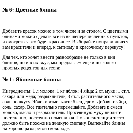
№ 6: Цветные блины
Добавить красок можно в том числе и за столом. С цветными
блинами можно сделать всё из вышеперечисленных пунктов,
и смотреться это будет красочнее. Выбирайте понравившиеся
вам красители и вперёд, к сытному и красочному перекусу!
Для тех, кто хочет внести разнообразие не только в вид
блинов, но и в их вкус, мы предлагаем ещё и несколько
простых рецептов для теста:
№ 1: Яблочные блины
Ингредиенты: 1 л молока; 1 кг яблок; 4 яйца; 2 ст. муки; 1 ст.л.
сахара или меда; разрыхлитель; 3 ст.л. растительного масла;
соль по вкусу. Яблоки измельчите блендером. Добавьте яйца,
соль, сахар. Все тщательно перемешайте. Добавьте к смеси
молоко, масло и разрыхлитель. Просеянную муку вводите
постепенно, постоянно помешивая. По консистенции тесто
должно быть похоже на жидкую сметану. Выпекайте блины
на хорошо разогретой сковороде.