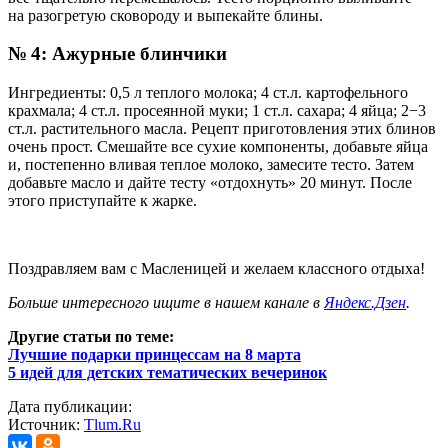
на разогретую сковороду и выпекайте блины.
№ 4: Ажурные блинчики
Ингредиенты: 0,5 л теплого молока; 4 ст.л. картофельного
крахмала; 4 ст.л. просеянной муки; 1 ст.л. сахара; 4 яйца; 2−3
ст.л. растительного масла. Рецепт приготовления этих блинов
очень прост. Смешайте все сухие компоненты, добавьте яйца
и, постепенно вливая теплое молоко, замесите тесто. Затем
добавьте масло и дайте тесту «отдохнуть» 20 минут. После
этого приступайте к жарке.
Поздравляем вам с Масленицей и желаем классного отдыха!
Больше интересного ищите в нашем канале в
Яндекс.Дзен
.
Другие статьи по теме:
Лучшие подарки принцессам на 8 марта
5 идей для детских тематических вечеринок
Дата публикации:
Источник:
Tlum.Ru