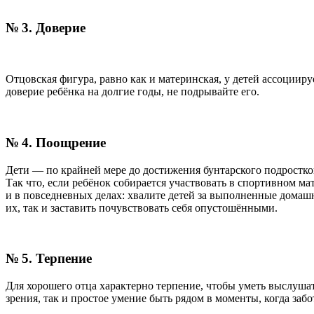
№ 3. Доверие
Отцовская фигура, равно как и материнская, у детей ассоциир
доверие ребёнка на долгие годы, не подрывайте его.
№ 4. Поощрение
Дети — по крайней мере до достижения бунтарского подростко
Так что, если ребёнок собирается участвовать в спортивном ма
и в повседневных делах: хвалите детей за выполненные домаш
их, так и заставить почувствовать себя опустошёнными.
№ 5. Терпение
Для хорошего отца характерно терпение, чтобы уметь выслушать
зрения, так и простое умение быть рядом в моменты, когда заб