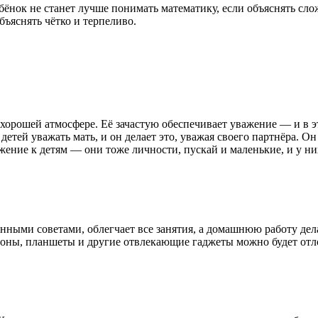
 ребёнок не станет лучше понимать математику, если объяснять
бъяснять чётко и терпеливо.
 хорошей атмосфере. Её зачастую обеспечивает уважение — и в э
тей уважать мать, и он делает это, уважая своего партнёра. Он 
ние к детям — они тоже личности, пускай и маленькие, и у них 
енными советами, облегчает все занятия, а домашнюю работу дел
фоны, планшеты и другие отвлекающие гаджеты можно будет отло