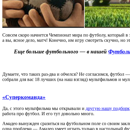
Совсем скоро начнется Чемпионат мира по футболу, который в 
а вы, ясное дело, матч! Конечно, им игру смотреть скучно, но
Еще больше футбольного — в нашей
Футболь
Думаете, что таких раз-два и обчелся? Не согласимся, футбол 
собрали для вас 18 лучших (на наш взгляд) мультфильмов и му
«Суперкоманда»
Да, с этого мультфильма мы открывали и
другую нашу подборк
работа про футбол. И его тут довольно много.
Амадео вынужден сразиться на футбольном поле со своим заклят
одна проблема — Амадео умеет играть только в настольный фу