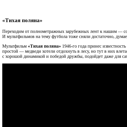
«Тихая поляна»
Переходим от полнометражных зарубежных лент к нашим — сов
И мультфильмов на тему футбола тоже сняли достаточно, дума
Мультфильм
«Тихая поляна»
1946-го года принес известност
простой — медведи хотели отдохнуть в лесу, но тут в них влет
с хорошой динамикой и победой дружбы, подойдет даже для с