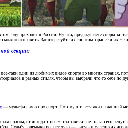
этом году проходит в России. Ну что, предвкушаете споры за те
 это можно исправить. Заинтересуйте их спортом заранее и их ж
ной секции
:
— все-таки один из любимых видов спорта во многих странах, по
льтсериалов в разных стилях, чтобы вы выбрали что-то себе по 
у
— мультфильмов про спорт. Потому что все-таки на данный м
ым врагом, от исхода этого матча зависит не только его репута
тбол. Судьбу горемыки решает чудо — фигурки маленьких игроко