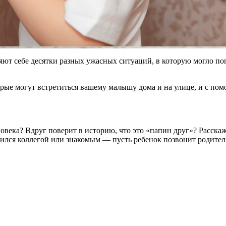
ют себе десятки разных ужасных ситуаций, в которую могло попа
торые могут встретиться вашему малышу дома и на улице, и с п
овека? Вдруг поверит в историю, что это «папин друг»? Расскажи
тавился коллегой или знакомым — пусть ребенок позвонит родит