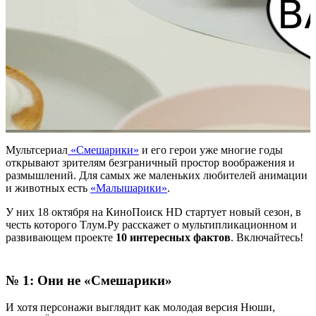
Мультсериал
«
Смешарики
»
и
его
герои
уже
многие
годы
открывают
зрителям
безграничный
простор
воображения
и
размышлений
.
Для
самых
же
маленьких
любителей
анимации
и
животных
есть
«
Малышарики
»
.
У них 18
октября
на КиноПоиск HD
стартует
новый
сезон,
в
честь
которого
Тлум
.
Ру
расскажет
о
мультипликационном
и
развивающем
проекте
10
интересных
фактов
.
Включайтесь
!
№
1
:
Они
не
«
Смешарики
»
И
хотя
персонажи
выглядит
как
молодая
версия
Нюши,