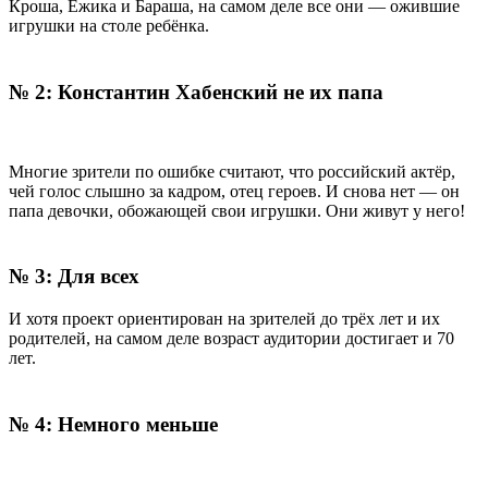
Кроша,
Ёжика
и
Бараша,
на
самом
деле
все
они
—
ожившие
игрушки
на
столе
ребёнка
.
№
2
:
Константин
Хабенский
не
их
папа
Многие
зрители
по
ошибке
считают,
что
российский
актёр,
чей
голос
слышно
за
кадром,
отец
героев
.
И
снова
нет
—
он
папа
девочки,
обожающей
свои
игрушки
.
Они
живут
у
него
!
№
3
:
Для
всех
И
хотя
проект
ориентирован
на
зрителей
до
трёх
лет
и
их
родителей,
на
самом
деле
возраст
аудитории
достигает
и
70
лет
.
№
4
:
Немного
меньше