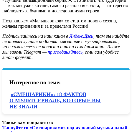
«
Лучший
анимационный
сериал
».
Это
значит,
что
аудитории
—
как
мы
уже
сказали,
самого
разного
возраста,
—
интересно
наблюдать
за
буднями
и
исследованиями
героев
.
Поздравляем
«
Малышариков
»
со
стартом
нового
сезона,
желаем
признания
и
за
пределами
России
!
Подписывайтесь на наш канал в
Яндекс.Дзен
, там вы найдёте
не только лучшие подборки, связанные с мультфильмами,
но и самые свежие новости о них и семейном кино. Также
мы завели Telegram —
присоединяйтесь
, если вам удобнее
этот формат.
Интересное по теме:
«СМЕШАРИКИ»: 18 ФАКТОВ
О МУЛЬТСЕРИАЛЕ, КОТОРЫЕ ВЫ
НЕ ЗНАЛИ
Также вам понравится:
Танцуйте со «Смешариками» под их новый музыкальный