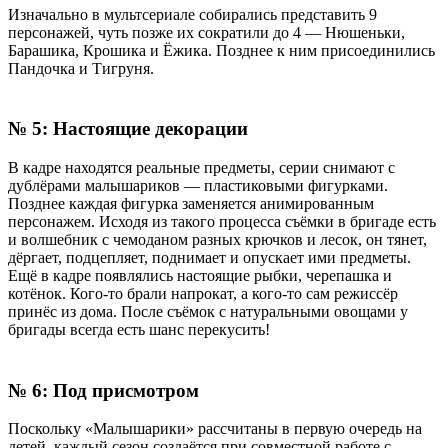
Изначально
в
мультсериале
собирались
представить
9
персонажей,
чуть
позже
их
сократили
до
4
—
Нюшеньки,
Барашика,
Крошика
и
Ёжика
.
Позднее
к
ним
присоединились
Пандочка
и
Тигруня
.
№
5
:
Настоящие
декорации
В
кадре
находятся
реальные
предметы,
серии
снимают
с
дублёрами
м
алышариков
—
пластиковыми
фигурками
.
Позднее
каждая
фигурка
заменяется
анимированным
персонажем
.
Исходя
из
такого
процесса
съёмки
в
бригаде
есть
и
волшебник
с
чемоданом
разных
крючков
и
лесок,
он
тянет,
дёргает, подцепляет, поднимает и опускает
ими
предметы
.
Ещё в
кадре
появлялись
настоящие
рыбки,
черепашка
и
котёнок
.
Кого
-
то
брали
напрокат,
а
кого
-
то
сам
режиссёр
принёс
из
дома
.
После
съёмок
с
натуральными
овощами
у
бригады всегда
есть
шанс
перекусить
!
№
6
:
Под
присмотром
Поскольку
«
Малышарики
»
рассчитаны
в
первую
очередь
на
детей,
каждый
сезон
создаётся
при
совместной
работе
с