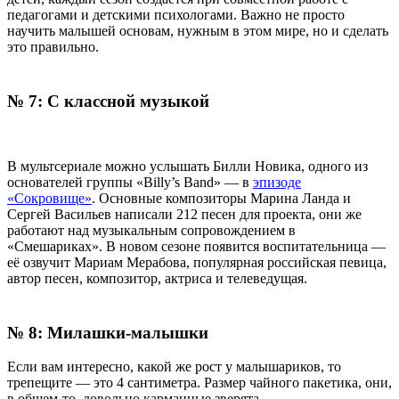
педагогами
и
детскими
психологами
.
Важно
не
просто
научить
малышей
основам,
нужным
в
этом
мире,
но
и
сделать
это
правильно
.
№
7
:
С
классной
музыкой
В
мультсериале
можно
услышать
Билли
Новика,
одного
из
основателей
группы
«
Billy’s
Band
» — в
эпизоде
«Сокровище
»
.
Основные
композиторы
Марина
Ланда
и
Сергей
Васильев
написали
212
песен
для
проекта,
они
же
работают
над
музыкальным
сопровождением
в
«
Смешариках
».
В
новом
сезоне
появится
воспитательница
—
её
озвучит
Мариам
Мерабова,
популярная
российская
певица,
автор
песен,
композитор,
актриса
и
телеведущая
.
№
8
:
Милашки
-
малышки
Если
вам
интересно,
какой
же
рост
у
малышариков,
то
трепещите
— это
4
сантиметра
.
Размер
чайного
пакетика,
они,
в
общем
-
то,
довольно
карманные
зверята
.